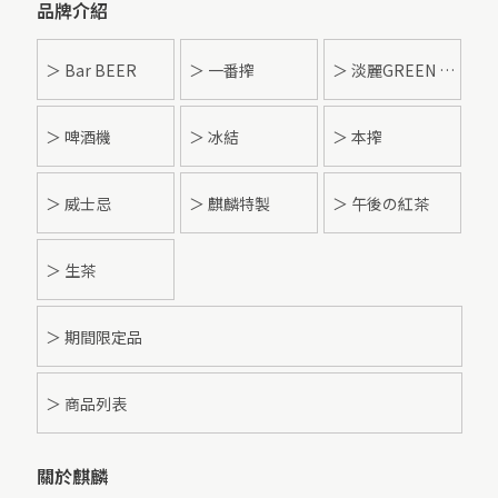
品牌介紹
＞ Bar BEER
＞ 一番搾
＞ 淡麗GREEN LABEL
＞ 啤酒機
＞ 冰結
＞ 本搾
＞ 威士忌
＞ 麒麟特製
＞ 午後の紅茶
＞ 生茶
＞ 期間限定品
＞ 商品列表
關於麒麟