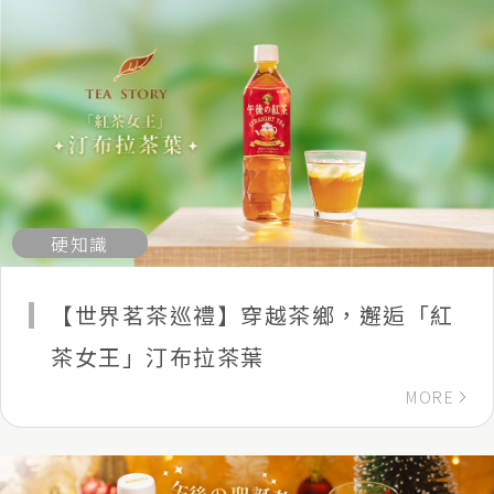
硬知識
【世界茗茶巡禮】穿越茶鄉，邂逅「紅
茶女王」汀布拉茶葉
MORE