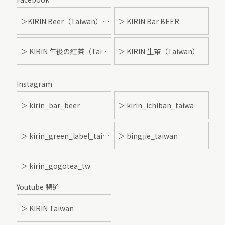
＞KIRIN Beer（Taiwan）- 麒麟啤酒
＞ KIRIN Bar BEER
＞ KIRIN 午後の紅茶（Taiwan）
＞ KIRIN 生茶（Taiwan）
Instagram
＞ kirin_bar_beer
＞ kirin_ichiban_taiwa
＞ kirin_green_label_taiwan
＞ bingjie_taiwan
＞ kirin_gogotea_tw
Youtube 頻道
＞ KIRIN Taiwan