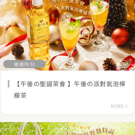
療癒時刻
【午後の聖誕茶會 】午後の派對氣泡檸
檬茶
MORE