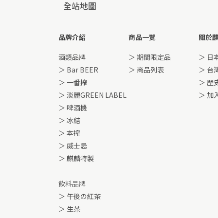
全站地圖
品牌介紹
商品一覽
關於
酒類品牌
＞ 期間限定品
＞ 日
＞ Bar BEER
＞ 商品列表
＞ 台
＞ 一番搾
＞ 歷
＞ 淡麗GREEN LABEL
＞ 加
＞ 啤酒機
＞ 冰結
＞ 本搾
＞ 威士忌
＞ 麒麟特製
飲料品牌
＞ 午後の紅茶
＞ 生茶