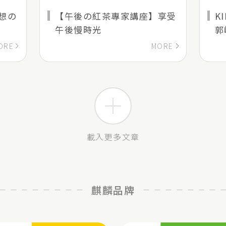
想の
【午後の紅茶專家講座】享受
K
午後慢時光
郭
ORE
MORE
載入更多文章
麒麟品牌