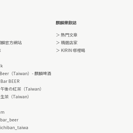
麒麟樂飲誌
＞ 熱門文章
麒麟官方網站
＞ 精選店家
誌
＞ KIRIN 哪裡喝
ok
 Beer（Taiwan）- 麒麟啤酒
 Bar BEER
IN 午後の紅茶（Taiwan）
N 生茶（Taiwan）
am
_bar_beer
_ichiban_taiwa