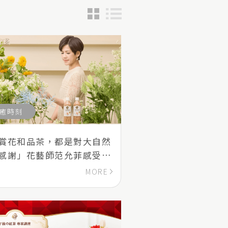
癒時刻
賞花和品茶，都是對大自然
感謝」花藝師范允菲感受花
帶來的永恆幸福
MORE