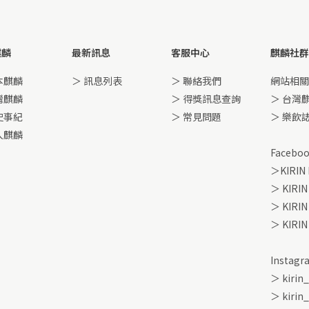
麒麟
最新訊息
客服中心
麒麟社群
本麒麟
＞
訊息列表
＞ 聯絡我們
網站相關
灣麒麟
＞ 得獎訊息查詢
＞ 台灣
史事紀
＞ 常見問題
＞ 樂飲
入麒麟
Facebo
＞KIRIN
＞ KIRIN
＞ KIR
＞ KIRI
Instagr
＞ kirin
＞ kirin