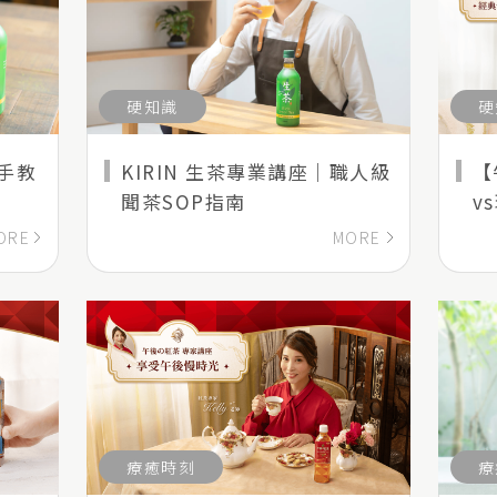
硬知識
硬
手教
KIRIN 生茶專業講座｜職人級
【
聞茶SOP指南
v
ORE
MORE
療癒時刻
療