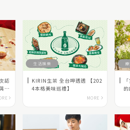
生活娛樂
療
次認
KIRIN生茶 全台呷透透 【202
「
與英
4本格美味巡禮】
的
所
ORE
MORE