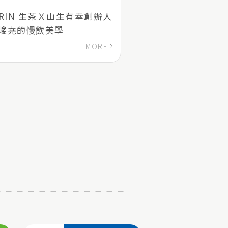
IRIN 生茶Ｘ山生有幸創辦人
峻堯的慢飲美學
MORE