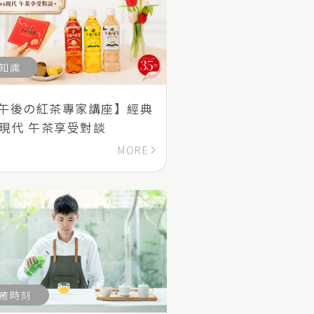
知識
午後の紅茶專家講座】經典
s現代 午茶享受對談
MORE
癒時刻