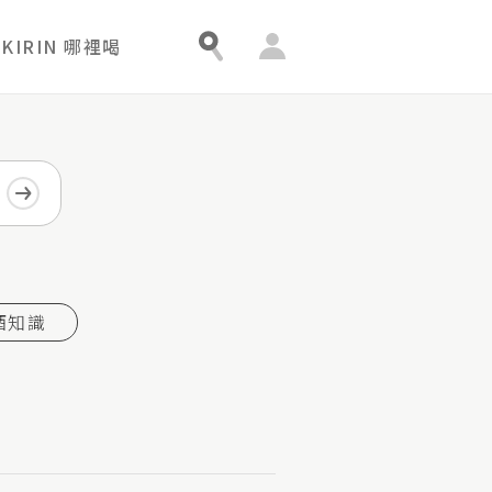
會
KIRIN 哪裡喝
員
中
心
酒知識