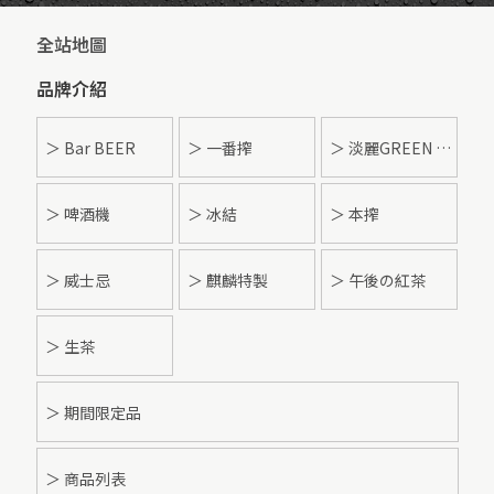
全站地圖
品牌介紹
＞ Bar BEER
＞ 一番搾
＞ 淡麗GREEN LABEL
＞ 啤酒機
＞ 冰結
＞ 本搾
＞ 威士忌
＞ 麒麟特製
＞ 午後の紅茶
＞ 生茶
＞ 期間限定品
＞ 商品列表