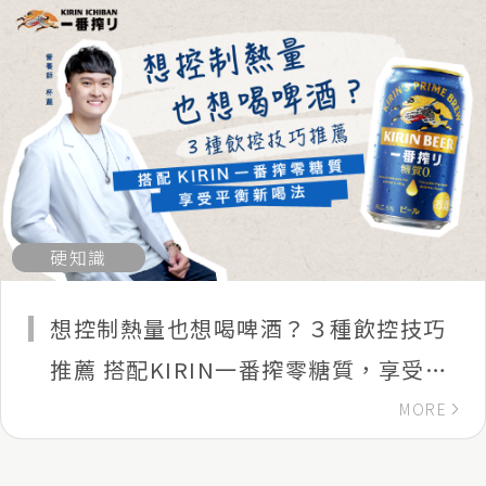
硬知識
想控制熱量也想喝啤酒？３種飲控技巧
推薦 搭配KIRIN一番搾零糖質，享受平
衡新喝法
MORE