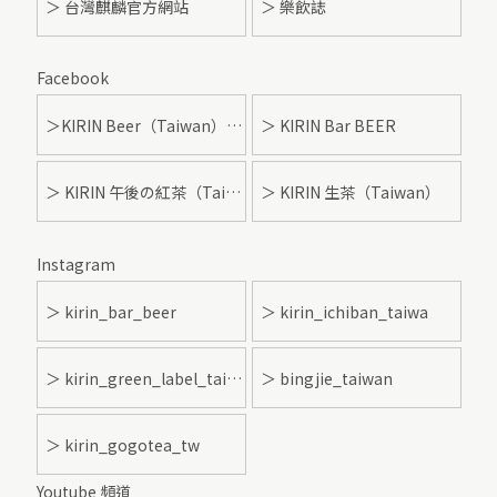
＞ 台灣麒麟官方網站
＞ 樂飲誌
Facebook
＞KIRIN Beer（Taiwan）- 麒麟啤酒
＞ KIRIN Bar BEER
＞ KIRIN 午後の紅茶（Taiwan）
＞ KIRIN 生茶（Taiwan）
Instagram
＞ kirin_bar_beer
＞ kirin_ichiban_taiwa
＞ kirin_green_label_taiwan
＞ bingjie_taiwan
＞ kirin_gogotea_tw
Youtube 頻道