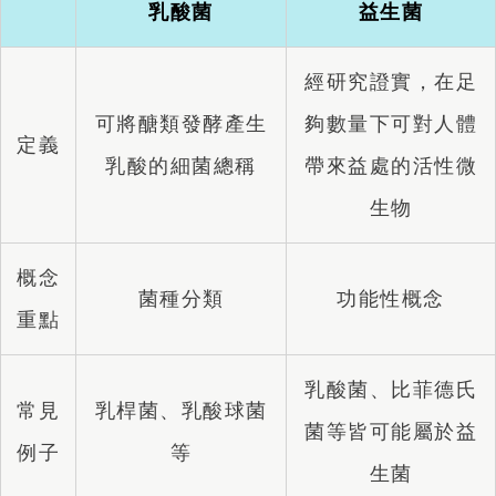
乳酸菌
益生菌
經研究證實，在足
可將醣類發酵產生
夠數量下可對人體
定義
乳酸的細菌總稱
帶來益處的活性微
生物
概念
菌種分類
功能性概念
重點
乳酸菌、比菲德氏
常見
乳桿菌、乳酸球菌
菌等皆可能屬於益
例子
等
生菌