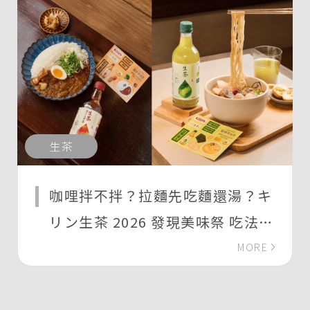
生茶
咖哩拌不拌？拉麵先吃麵還湯？キ
リン生茶 2026 發現美味祭 吃法東
西軍正式開戰！
MORE