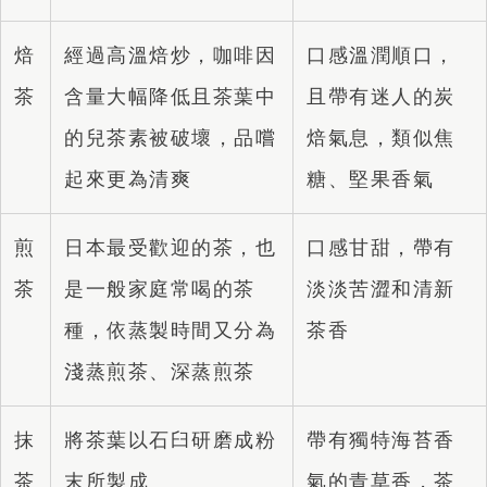
焙
經過高溫焙炒，咖啡因
口感溫潤順口，
茶
含量大幅降低且茶葉中
且帶有迷人的炭
的兒茶素被破壞，品嚐
焙氣息，類似焦
起來更為清爽
糖、堅果香氣
煎
日本最受歡迎的茶，也
口感甘甜，帶有
茶
是一般家庭常喝的茶
淡淡苦澀和清新
種，依蒸製時間又分為
茶香
淺蒸煎茶、深蒸煎茶
抹
將茶葉以石臼研磨成粉
帶有獨特海苔香
茶
末所製成
氣的青草香，茶