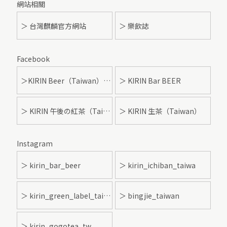
網站相關
＞ 台灣麒麟官方網站
＞ 樂飲誌
Facebook
＞KIRIN Beer（Taiwan）- 麒麟啤酒
＞ KIRIN Bar BEER
＞ KIRIN 午後の紅茶（Taiwan）
＞ KIRIN 生茶（Taiwan）
Instagram
＞ kirin_bar_beer
＞ kirin_ichiban_taiwa
＞ kirin_green_label_taiwan
＞ bingjie_taiwan
＞ kirin_gogotea_tw