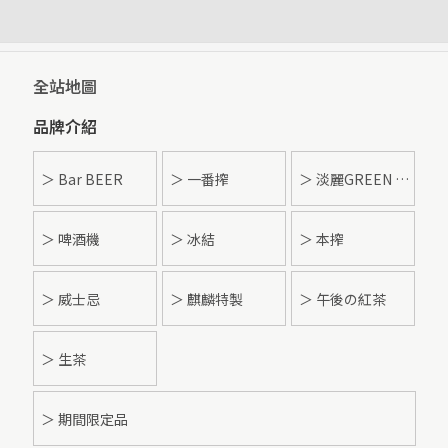
全站地圖
品牌介紹
＞ Bar BEER
＞ 一番搾
＞ 淡麗GREEN LABEL
＞ 啤酒機
＞ 冰結
＞ 本搾
＞ 威士忌
＞ 麒麟特製
＞ 午後の紅茶
＞ 生茶
＞ 期間限定品