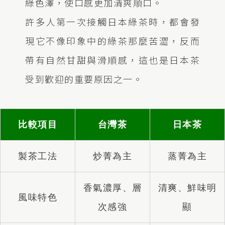
綠色澤，使口感更加清爽順口。
許多人第一次接觸日本綠茶時，都會發
現它不像印象中的綠茶那麼苦澀，反而
帶有自然甘甜與滑順感，這也是日本茶
受到歡迎的重要原因之一。
比較項目
台灣茶
日本茶
製茶工法
炒菁為主
蒸菁為主
香氣濃厚、層
清爽、鮮味明
風味特色
次感強
顯