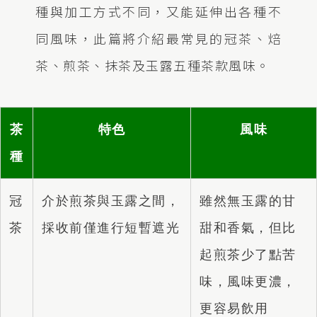
種與加工方式不同，又能延伸出各種不
同風味，此篇將介紹最常見的冠茶、焙
茶、煎茶、抹茶及玉露五種茶款風味。
茶
特色
風味
種
冠
介於煎茶與玉露之間，
雖然無玉露的甘
茶
採收前僅進行短暫遮光
甜和香氣，但比
起煎茶少了點苦
味，風味更濃，
更容易飲用