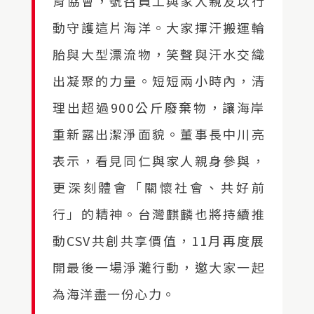
育協會，號召員工與家人親友以行
動守護這片海洋。大家揮汗搬運輪
胎與大型漂流物，笑聲與汗水交織
出凝聚的力量。短短兩小時內，清
理出超過900公斤廢棄物，讓海岸
重新露出潔淨面貌。董事長中川亮
表示，看見同仁與家人親身參與，
更深刻體會「關懷社會、共好前
行」的精神。台灣麒麟也將持續推
動CSV共創共享價值，11月再度展
開最後一場淨灘行動，邀大家一起
為海洋盡一份心力。