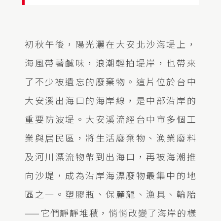
初秋午後，陽光灑在大安北沙海堤上，
海風帶著鹹味，浪潮輕拍堤岸，也帶來
了不少被遺忘的廢棄物。這片位於台中
大安溪出海口的海岸線，是中部沿岸的
重要防波堤。大安溪流經台中市多個工
業與居民區，將生活廢棄物、漁業廢料
及河川漂流物帶到出海口，再被海潮推
向沙堤，成為沿岸海漂廢物最集中的地
區之一。塑膠瓶、保麗龍、漁具、輪胎
——
它們靜靜堆積，悄悄改變了海岸的樣