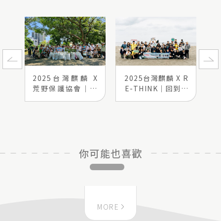
2025台灣麒麟 X
2025台灣麒麟 X R
荒野保護協會｜守
E-THINK｜回到北
護在地風貌，從老
部海岸線起點 以行
街溪開始
動延續對環境的承
諾
你可能也喜歡
MORE