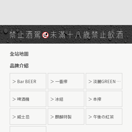
禁止酒駕
未滿十八歲禁止飲酒
全站地圖
品牌介紹
＞ Bar BEER
＞ 一番搾
＞ 淡麗GREEN LABEL
＞ 啤酒機
＞ 冰結
＞ 本搾
＞ 威士忌
＞ 麒麟特製
＞ 午後の紅茶