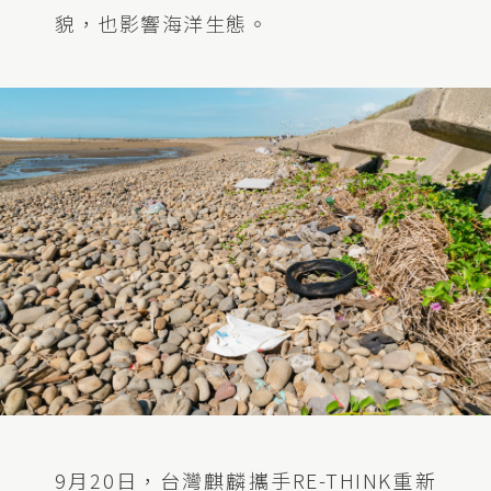
貌，也影響海洋生態。
9
月
20
日，台灣麒麟攜手
RE-THINK
重新