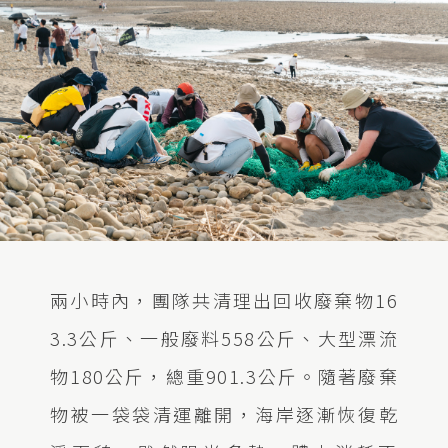
兩小時內，團隊共清理出回收廢棄物
16
3.3
公斤、一般廢料
558
公斤、大型漂流
物
180
公斤，總重
901.3
公斤。隨著廢棄
物被一袋袋清運離開，海岸逐漸恢復乾