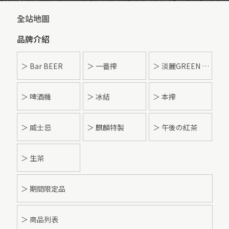
全站地圖
品牌介紹
＞ Bar BEER
＞ 一番搾
＞ 淡麗GREEN LABEL
＞ 啤酒機
＞ 冰結
＞ 本搾
＞ 威士忌
＞ 麒麟特製
＞ 午後の紅茶
＞ 生茶
＞ 期間限定品
＞ 商品列表