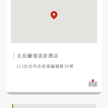
北投麗禧溫泉酒店
112台北市北投區幽雅路30號
開
啟
地
圖