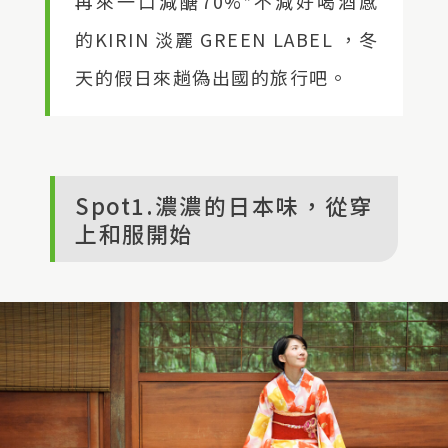
再來一口減醣70%*不減好喝酒感
的KIRIN 淡麗 GREEN LABEL ，冬
天的假日來趟偽出國的旅行吧。
Spot1.濃濃的日本味，從穿
上和服開始