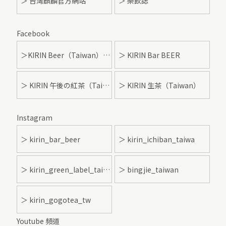
＞ 台灣麒麟官方網站
＞ 樂飲誌
Facebook
＞KIRIN Beer（Taiwan）- 麒麟啤酒
＞ KIRIN Bar BEER
＞ KIRIN 午後の紅茶（Taiwan）
＞ KIRIN 生茶（Taiwan）
Instagram
＞ kirin_bar_beer
＞ kirin_ichiban_taiwa
＞ kirin_green_label_taiwan
＞ bingjie_taiwan
＞ kirin_gogotea_tw
Youtube 頻道