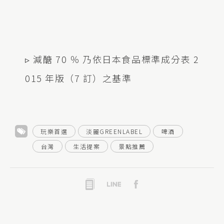
▹ 減醣 70 ％ 乃依日本食品標準成分表 2
015 年版（7 訂）之基準
玩樂首選
淡麗GREENLABEL
啤酒
台灣
生活提案
景點推薦