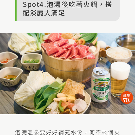
Spot4.泡湯後吃著火鍋，搭
配淡麗大滿足
泡完溫泉要好好補充水份，何不來個火