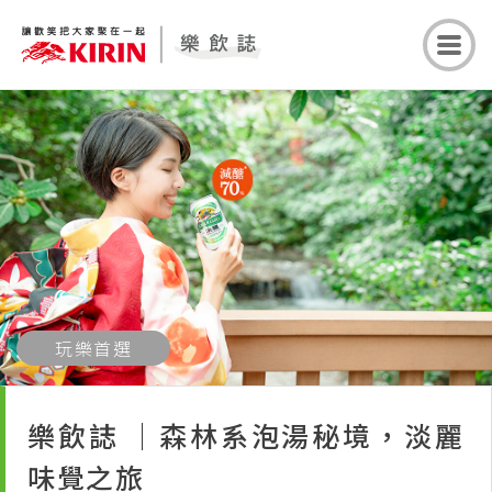
玩樂首選
樂飲誌 ｜森林系泡湯秘境，淡麗
味覺之旅