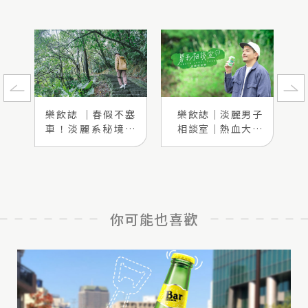
樂飲誌 ｜春假不塞
樂飲誌｜淡麗男子
車！淡麗系秘境大
相談室｜熱血大叔
公開
史丹利
你可能也喜歡