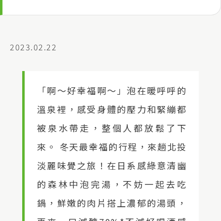
2023.02.22
「啊～好幸福啊～」泡在暖呼呼的
溫泉裡，感受身體的壓力和緊繃都
被泉水帶走，整個人都放鬆了下
來。 冬天最幸福的行程，來趟北投
淡麗味覺之旅！在日系感綠意清幽
的森林中泡完湯，不妨一起去吃
鍋，鮮嫩的肉片搭上濃郁的湯頭，