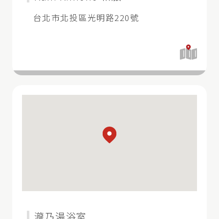
台北市北投區光明路220號
開
啟
地
圖
瀧乃湯浴室