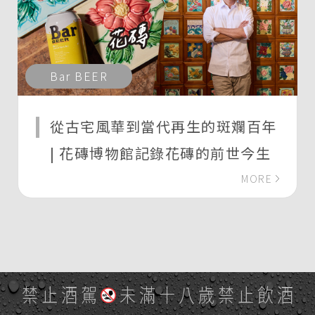
Bar BEER
從古宅風華到當代再生的斑斕百年
| 花磚博物館記錄花磚的前世今生
MORE
禁止酒駕
未滿十八歲禁止飲酒