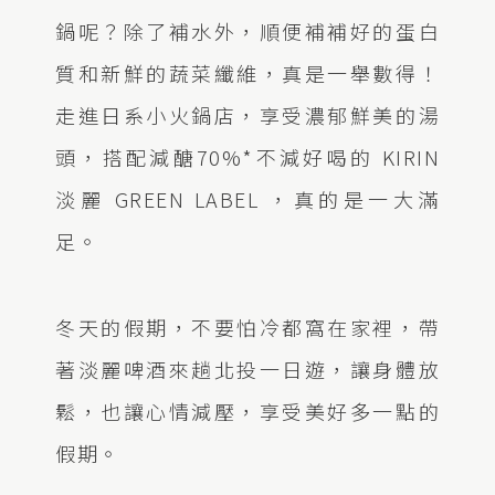
鍋呢？除了補水外，順便補補好的蛋白
質和新鮮的蔬菜纖維，真是一舉數得！
走進日系小火鍋店，享受濃郁鮮美的湯
頭，搭配減醣70%*不減好喝的 KIRIN
淡麗 GREEN LABEL ，真的是一大滿
足。
冬天的假期，不要怕冷都窩在家裡，帶
著淡麗啤酒來趟北投一日遊，讓身體放
鬆，也讓心情減壓，享受美好多一點的
假期。