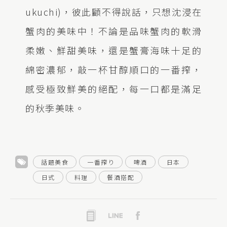
ukuchi)，彼此顧不得說話，只想沈浸在
蟹肉的美味中！不論是品味蟹肉的軟滑
柔嫩、鮮甜美味，還是蟹膏海味十足的
綿密濃郁，敲一杯甘醇順口的一番搾，
感受極致鮮美的絕配，每一口都是滿足
的秋季美味。
話題美食
一番搾り
啤酒
日本
日式
料理
餐酒搭配