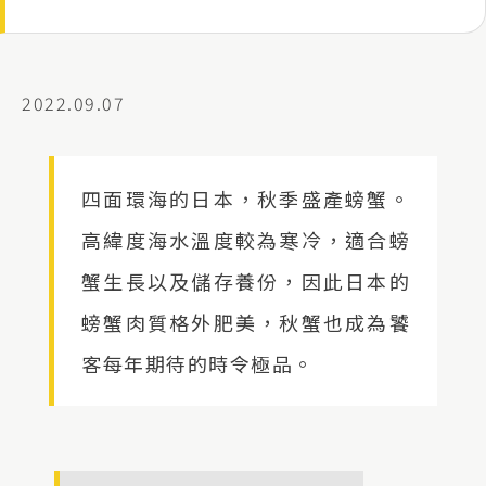
2022.09.07
四面環海的日本，秋季盛產螃蟹。
高緯度海水溫度較為寒冷，適合螃
蟹生長以及儲存養份，因此日本的
螃蟹肉質格外肥美，秋蟹也成為饕
客每年期待的時令極品。