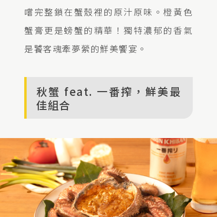
嚐完整鎖在蟹殼裡的原汁原味。橙黃色
蟹膏更是螃蟹的精華！獨特濃郁的香氣
是饕客魂牽夢縈的鮮美饗宴。
秋蟹 feat. 一番搾，鮮美最
佳組合