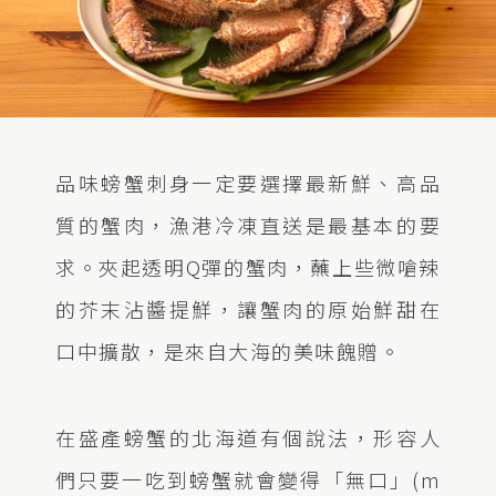
品味螃蟹刺身一定要選擇最新鮮、高品
質的蟹肉，漁港冷凍直送是最基本的要
求。夾起透明Q彈的蟹肉，蘸上些微嗆辣
的芥末沾醬提鮮，讓蟹肉的原始鮮甜在
口中擴散，是來自大海的美味餽贈。
在盛產螃蟹的北海道有個說法，形容人
們只要一吃到螃蟹就會變得「無口」(m