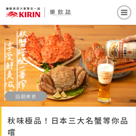
話題美食
秋味極品！日本三大名蟹等你品
嚐