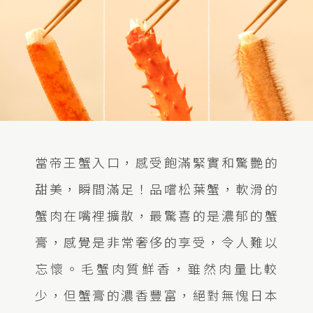
當帝王蟹入口，感受飽滿緊實和驚艷的
甜美，瞬間滿足！品嚐松葉蟹，軟滑的
蟹肉在嘴裡擴散，最驚喜的是濃郁的蟹
膏，感覺是非常奢侈的享受，令人難以
忘懷。毛蟹肉質鮮香，雖然肉量比較
少，但蟹膏的濃香豐富，絕對無愧日本