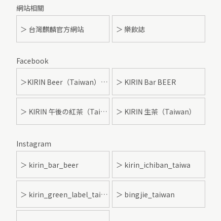
網站相關
＞ 台灣麒麟官方網站
＞ 樂飲誌
Facebook
＞KIRIN Beer（Taiwan）- 麒麟啤酒
＞ KIRIN Bar BEER
＞ KIRIN 午後の紅茶（Taiwan）
＞ KIRIN 生茶（Taiwan）
Instagram
＞ kirin_bar_beer
＞ kirin_ichiban_taiwa
＞ kirin_green_label_taiwan
＞ bingjie_taiwan