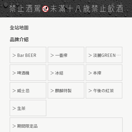
禁止酒駕
未滿十八歲禁止飲酒
全站地圖
品牌介紹
＞ Bar BEER
＞ 一番搾
＞ 淡麗GREEN LABEL
＞ 啤酒機
＞ 冰結
＞ 本搾
＞ 威士忌
＞ 麒麟特製
＞ 午後の紅茶
＞ 生茶
＞ 期間限定品