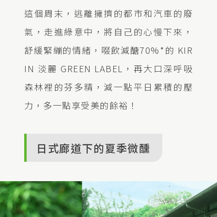
這個周末，逃離擁擠的都市和汽車的廢
氣，走進綠意中，將自己的心慢下來，
舒緩緊繃的情緒，啜飲減醣70%*的 KIR
IN 淡麗 GREEN LABEL，再大口深呼吸
森林裡的芬多精，減一點平日累積的壓
力，多一點享受美的餘裕！
日式廊道下的夏季微醺