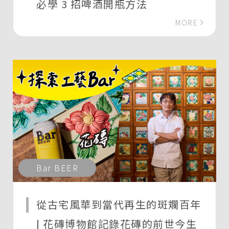
必學 3 招啤酒開瓶方法
MORE
Bar BEER
從古宅風華到當代再生的斑斕百年
| 花磚博物館記錄花磚的前世今生