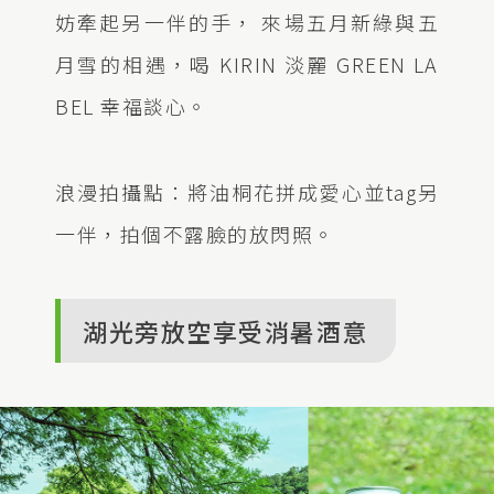
妨牽起另一伴的手， 來場五月新綠與五
月雪的相遇，喝 KIRIN 淡麗 GREEN LA
BEL 幸福談心。
浪漫拍攝點：將油桐花拼成愛心並tag另
一伴，拍個不露臉的放閃照。
湖光旁放空享受消暑酒意