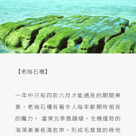
【老梅石槽】
一年中只有四到六月才能遇見的期間美
景，老梅石槽有著令人每年都期待相見
的魔力。 當東北季風趨緩，生機蓬勃的
海藻漸漸長滿岩岸，形成毛茸茸的綠地