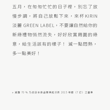
五月，在匆匆忙忙的日子裡，別忘了放
慢步調，將自己放鬆下來，來杯KIRIN
淡麗 GREEN LABEL，不要讓自然給你的
新綠禮物悄然流失，好好欣賞周圍的綠
意，給生活該有的樣子！ 減一點悶熱，
多一點美好！
▹ 減醣 70 ％ 乃依日本食品標準成分表 2015 年版（7 訂）之基準