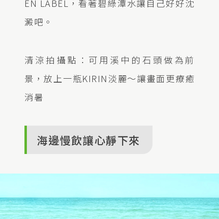
EN LABEL，看著碧綠潭水讓自己好好沈
澱吧。
清涼拍攝點：可用溪中的石頭做為前
景，放上一瓶KIRIN淡麗～讓畫面更療癒
消暑
海邊慢飲讓心靜下來