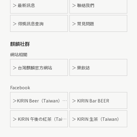
＞
最新訊息
＞ 聯絡我們
＞ 得獎訊息查詢
＞ 常見問題
麒麟社群
網站相關
＞ 台灣麒麟官方網站
＞ 樂飲誌
Facebook
＞KIRIN Beer（Taiwan）- 麒麟啤酒
＞ KIRIN Bar BEER
＞ KIRIN 午後の紅茶（Taiwan）
＞ KIRIN 生茶（Taiwan）