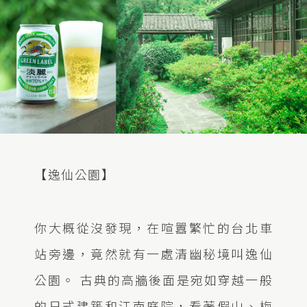
【逸仙公園】
你大概從沒發現，在喧囂繁忙的台北車
站旁邊，竟然就有一處清幽秘境叫逸仙
公園。 古典的高牆後面是宛如穿越一般
的日式建築和江南庭院，看著假山、梅