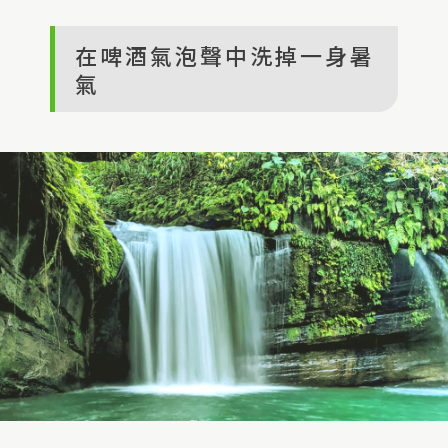
在啤酒氣泡聲中洗掉一身暑
氣