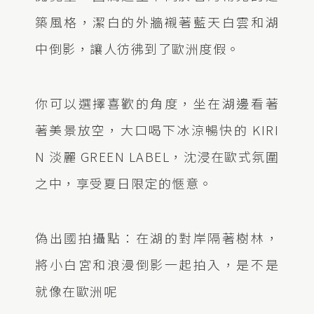
築風格，潔白的外牆襯著藍天白雲和湖
中倒影，讓人彷彿到了歐洲度假。
你可以選擇喜歡的角度，坐在湖邊看著
著美景放空，大口喝下冰涼暢快的 KIRI
N 淡麗 GREEN LABEL，沈浸在歐式氛圍
之中，享受夏日限定的愜意。
偽出國拍攝點：在湖的對岸隔著樹林，
將小白宮和浪漫倒影一起拍入，是不是
就像在歐洲呢