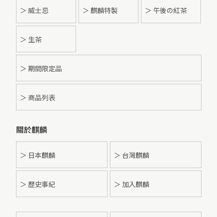
＞ 威士忌
＞ 麒麟特製
＞ 午後の紅茶
＞ 生茶
＞ 期間限定品
＞ 商品列表
關於麒麟
＞ 日本麒麟
＞ 台灣麒麟
＞ 歷史事紀
＞ 加入麒麟