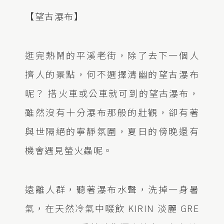
【望古瀑布】
逛完熱鬧的平溪老街，除了去下一個人
擠人的景點，何不選擇清幽的望古瀑布
呢？ 搭火車或公車就可到的望古瀑布，
雖然沒有十分瀑布那般的壯觀，卻有著
與世隔絕的寧靜氛圍，夏日的傍晚還有
機會遇見螢火蟲呢。
遠離人群，聽著瀑布水聲，洗掉一身暑
氣，在天然冷氣中啜飲 KIRIN 淡麗 GRE