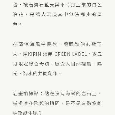
毯，襯著寶石藍天與不時打上來的白色
浪花，是讓人沉浸其中無法挪步的景
色。
在清涼海風中慢飲，讓躁動的心緩下
來，用KIRIN 淡麗 GREEN LABEL，敬五
月限定綠色奇蹟，感受大自然裡風、陽
光、海水的共同創作。
名畫拍攝點：站在沒有海藻的岩石上，
捕捉浪花飛起的瞬間，是不是有點像維
納斯誕生呢？