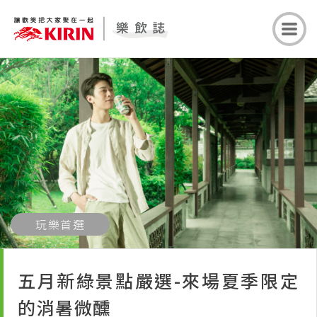
玩樂首選
五月新綠景點嚴選-來場夏季限定
的消暑微醺