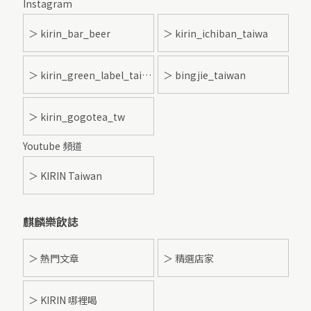
Instagram
＞ kirin_bar_beer
＞ kirin_ichiban_taiwa
＞ kirin_green_label_taiwan
＞ bingjie_taiwan
＞ kirin_gogotea_tw
Youtube 頻道
＞ KIRIN Taiwan
麒麟樂飲誌
＞ 熱門文章
＞ 精選店家
＞ KIRIN 哪裡喝