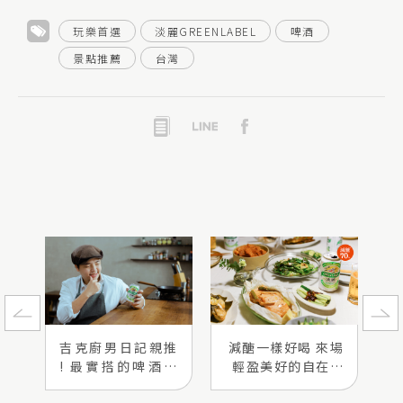
玩樂首選
淡麗GREENLABEL
啤酒
景點推薦
台灣
吉克廚男日記親推
減醣一樣好喝 來場
! 最實搭的啤酒搭
輕盈美好的自在家
餐指南
宴