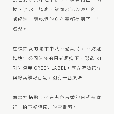
樹、流水、迴廊，就像水泥沙漠中的一
處綠洲，讓乾涸的身心靈都得到了一些
滋潤。
在快節奏的城市中喘不過氣時，不妨逃
進逸仙公園涼爽的日式廊道下，啜飲 KI
RIN 淡麗 GREEN LABEL，享受啤酒花香
與綠葉鮮嫩香氣，別有一番風味。
意境拍攝點：坐在古色古香的日式長廊
裡，拍下凝望遠方的空靈照。