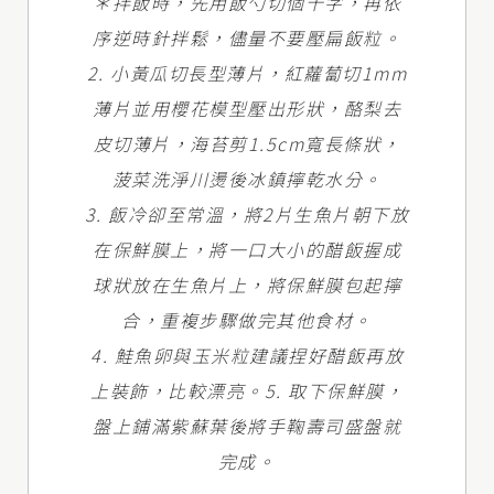
＊拌飯時，先用飯勺切個十字，再依
序逆時針拌鬆，儘量不要壓扁飯粒。
2. 小黃瓜切長型薄片，紅蘿蔔切1mm
薄片並用櫻花模型壓出形狀，酪梨去
皮切薄片，海苔剪1.5cm寬長條狀，
菠菜洗淨川燙後冰鎮擰乾水分。
3. 飯冷卻至常溫，將2片生魚片朝下放
在保鮮膜上，將一口大小的醋飯握成
球狀放在生魚片上，將保鮮膜包起擰
合，重複步驟做完其他食材。
4. 鮭魚卵與玉米粒建議捏好醋飯再放
上裝飾，比較漂亮。5. 取下保鮮膜，
盤上鋪滿紫蘇葉後將手鞠壽司盛盤就
完成。