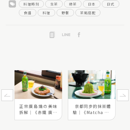
料理時刻
生茶
綠茶
日本
日式
食譜
料理
野餐
茶點搭配
正宗廣島燒の美味
京都同步的抹茶體
拆解｜《赤鐵 廣島
驗｜《Matcha On
燒》
e》