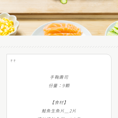
手鞠壽司
份量：9顆
【食材】
鮭魚生魚片＿2片