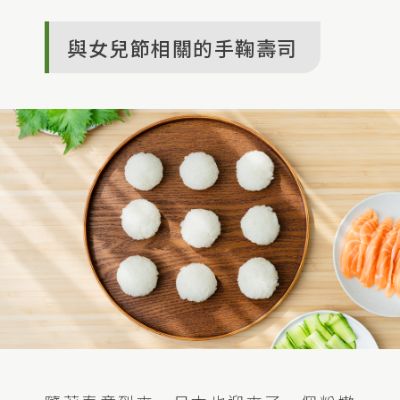
與女兒節相關的手鞠壽司