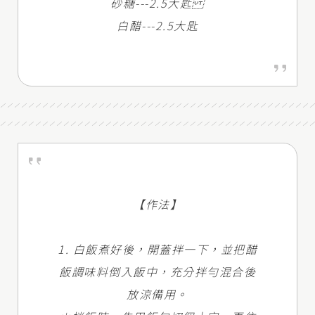
砂糖---2.5大匙
白醋---2.5大匙
【作法】
1. 白飯煮好後，開蓋拌一下，並把醋
飯調味料倒入飯中，充分拌勻混合後
放涼備用。