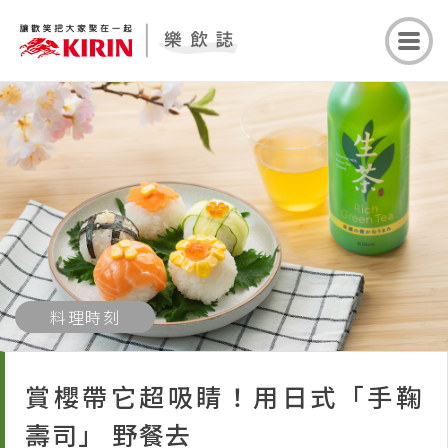
料理時刻
賞櫻帶它超吸睛！用日式「手鞠
壽司」 野餐去