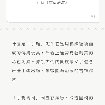
井忍《四季便當》
什麼是「手鞠」呢？它是用棉線纏繞而
成的傳統玩具，外觀上通常有著精美的
彩色刺繡。據說古代的貴族家女子還會
帶著手鞠出嫁，象徵圓滿治家的吉祥寓
意。
「手鞠壽司」因五彩繽紛、玲瓏圓潤的