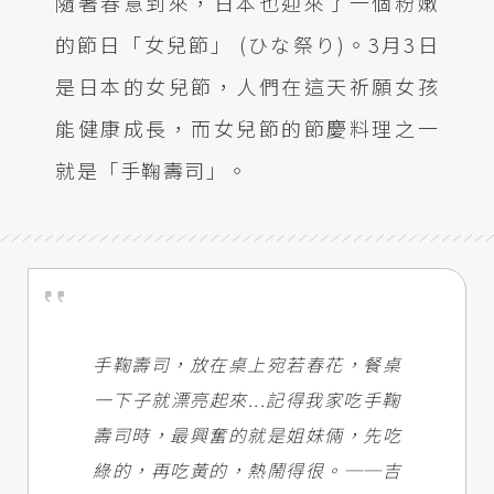
隨著春意到來，日本也迎來了一個粉嫩
的節日「女兒節」 (ひな祭り)。3月3日
是日本的女兒節，人們在這天祈願女孩
能健康成長，而女兒節的節慶料理之一
就是「手鞠壽司」。
手鞠壽司，放在桌上宛若春花，餐桌
一下子就漂亮起來...記得我家吃手鞠
壽司時，最興奮的就是姐妹倆，先吃
綠的，再吃黃的，熱鬧得很。──吉