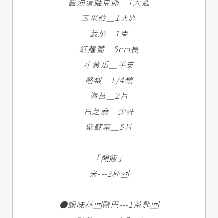
醬油漬鮭魚卵＿1大匙
玉米粒＿1大匙
菠菜＿1束
紅蘿蔔＿5cm長
小黃瓜＿半支
酪梨＿1/4顆
海苔＿2片
白芝麻＿少許
紫蘇葉＿5片
「醋飯」
米---2杯
●調味料 鹽巴---1茶匙