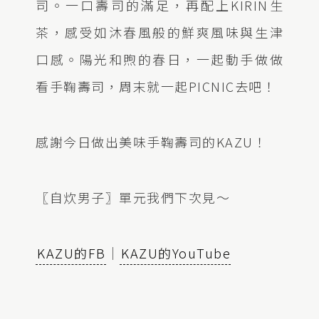
司。一口壽司的滿足，再配上KIRIN生
茶，感受如沐春風般的鮮爽風味與⽣津
口感。陽光和煦的春日，一起動手做做
看手鞠壽司，周末就一起PICNIC去吧！
感謝今日做出美味手鞠壽司的KAZU！
〖自炊男子〗單元我們下次見～
KAZU的FB
｜
KAZU的YouTube