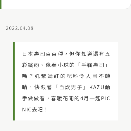
2022.04.08
日本壽司百百種，但你知道還有五
彩繽紛、像顆小球的「手鞠壽司」
嗎？奼紫嫣紅的配料令人目不轉
睛，快跟著「自炊男子」KAZU動
手做做看，春暖花開的4月一起PIC
NIC去吧！