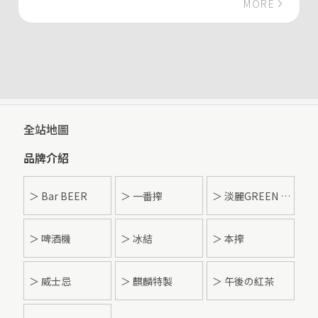
MORE
全站地圖
品牌介紹
＞ Bar BEER
＞ 一番搾
＞ 淡麗GREEN LABEL
＞ 啤酒機
＞ 冰結
＞ 本搾
＞ 威士忌
＞ 麒麟特製
＞ 午後の紅茶