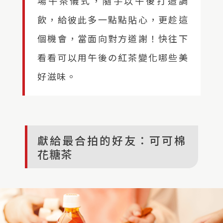
場午茶儀式，隨手以午後打造調
飲，給彼此多一點點貼心，更趁這
個機會，當面向對方道謝！快往下
看看可以用午後の紅茶變化哪些美
好滋味。
獻給最合拍的好友：可可棉
花糖茶