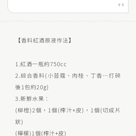
【香料紅酒原液作法】
1.紅酒一瓶約750cc
2.綜合香料(小荳蔻、肉桂、丁香…打碎
後1包約20g)
3.新鮮水果：
(柳橙)2個，1個(榨汁+皮)，1個(切成片
狀)
(檸檬)1個(榨汁+皮)