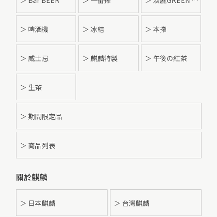
＞ 啤酒機
＞ 冰結
＞ 本搾
＞ 威士忌
＞ 麒麟特製
＞ 午後の紅茶
＞ 生茶
＞ 期間限定品
＞ 商品列表
關於麒麟
＞ 日本麒麟
＞ 台灣麒麟