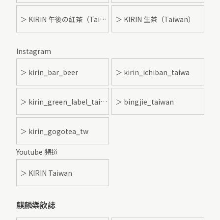
＞ KIRIN 午後の紅茶（Taiwan）
＞ KIRIN 生茶（Taiwan）
Instagram
＞ kirin_bar_beer
＞ kirin_ichiban_taiwa
＞ kirin_green_label_taiwan
＞ bingjie_taiwan
＞ kirin_gogotea_tw
Youtube 頻道
＞ KIRIN Taiwan
麒麟樂飲誌