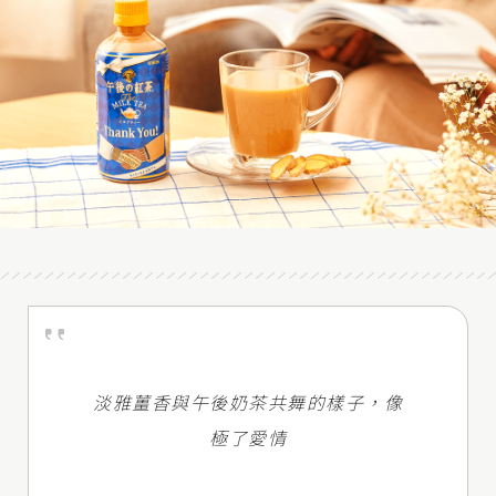
淡雅薑香與午後奶茶共舞的樣子，像
極了愛情