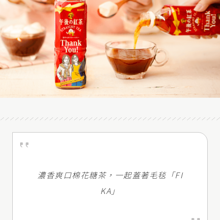
濃香爽口棉花糖茶，一起蓋著毛毯「FI
KA」