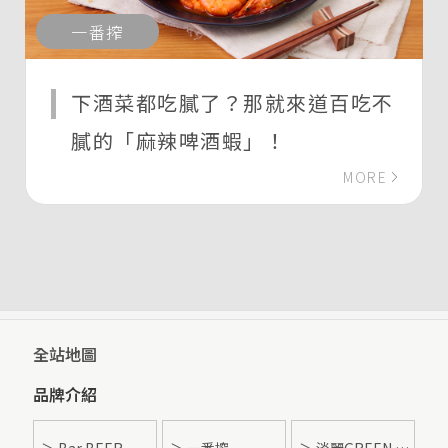
一番搾
下酒菜都吃膩了？那就來道百吃不
膩的「麻辣啤酒蝦」！
MORE
全站地圖
品牌介紹
＞ Bar BEER
＞ 一番搾
＞ 淡麗GREEN LABEL