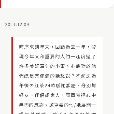
2021.12.09
時序來到年末，回顧過去一年，發
現今年又和重要的人們一起度過了
許多美好深刻的小事。心底對於他
們總是有滿滿的話想說？不妨透過
午後の紅茶24款感謝絮語，分別對
好友、伴侶或家人，簡單表達心中
無盡的感謝。邀重要的他/她展開一