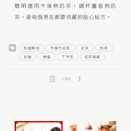
聰明運用午後熱奶茶，調杯薑香熱奶
茶，是每個男友都要收藏的貼心秘方。
料理時刻
午後の紅茶
紅茶
奶茶
料理
食譜
下午茶
紅茶知識