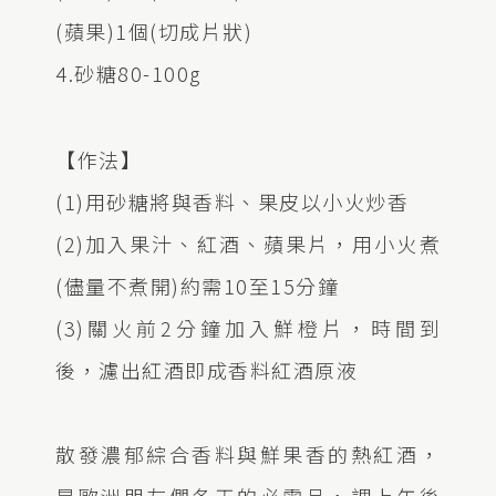
(蘋果)1個(切成片狀)
4.砂糖80-100g
【作法】
(1)用砂糖將與香料、果皮以小火炒香
(2)加入果汁、紅酒、蘋果片，用小火煮
(儘量不煮開)約需10至15分鐘
(3)關火前2分鐘加入鮮橙片，時間到
後，濾出紅酒即成香料紅酒原液
散發濃郁綜合香料與鮮果香的熱紅酒，