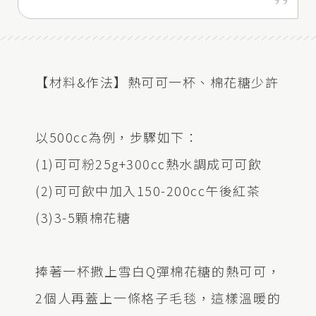
【材料&作法】熱可可一杯、棉花糖少許
以500cc為例，步驟如下：
(1)可可粉25g+300cc熱水調成可可飲
(2)可可飲中加入150-200cc午後紅茶
(3)3-5顆棉花糖
捧著一杯撒上雪白Q彈棉花糖的熱可可，
2個人再蓋上一條格子毛毯，這樣溫暖的