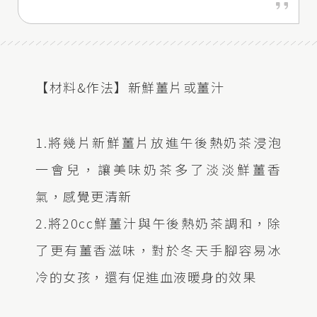
【材料&作法】新鮮薑片或薑汁
1.將幾片新鮮薑片放進午後熱奶茶浸泡
一會兒，讓美味奶茶多了淡淡鮮薑香
氣，感覺更清新
2.將20cc鮮薑汁與午後熱奶茶調和，除
了更有薑香滋味，對於冬天手腳容易冰
冷的女孩，還有促進血液暖身的效果