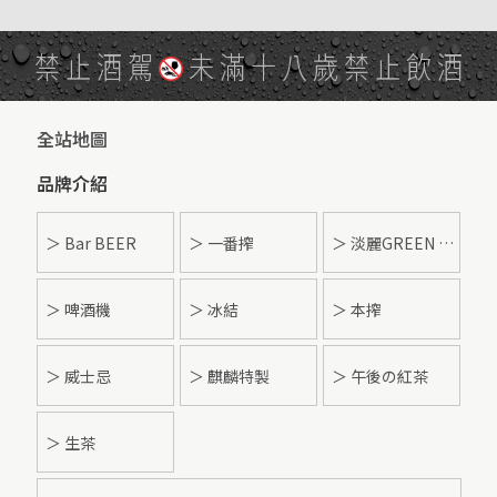
禁止酒駕
未滿十八歲禁止飲酒
全站地圖
品牌介紹
＞ Bar BEER
＞ 一番搾
＞ 淡麗GREEN LABEL
＞ 啤酒機
＞ 冰結
＞ 本搾
＞ 威士忌
＞ 麒麟特製
＞ 午後の紅茶
＞ 生茶