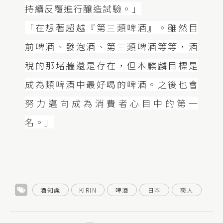
持續反覆進行釀造試驗。」
「在想著超越『第三類啤酒』。雖然目
前啤酒、發泡酒、第三類啤酒等等，酒
稅的那堵牆還是存在，但本麒麟目標是
成為類啤酒中最好喝的啤酒。之後也會
努力邁向成為消費者心目中的第一
名。」
酒知識
KIRIN
啤酒
日本
職人