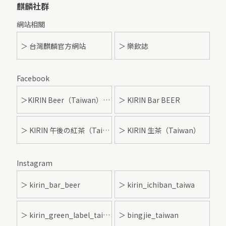
麒麟社群
網站相關
＞ 台灣麒麟官方網站
＞ 樂飲誌
Facebook
＞KIRIN Beer（Taiwan）- 麒麟啤酒
＞ KIRIN Bar BEER
＞ KIRIN 午後の紅茶（Taiwan）
＞ KIRIN 生茶（Taiwan）
Instagram
＞ kirin_bar_beer
＞ kirin_ichiban_taiwa
＞ kirin_green_label_taiwan
＞ bingjie_taiwan