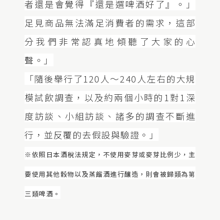
者還是會覺得『還是選啤酒好了』。」
足見商品無法滿足消費者的需求，這部
分我們非常認真地傾聽了大家的心
聲。」
「隨後舉行了120人～240人左右的大規
模試飲調查，以及約兩個小時的1對1深
度訪談、小組訪談、諸多的調查不斷進
行，並反覆的去假設與驗證。」
※依照日本酒稅法規定，不使用麥芽或麥芽比例少，主
要使用其他穀物以及蒸餾酒進行釀造，則會被歸類為第
三類啤酒。