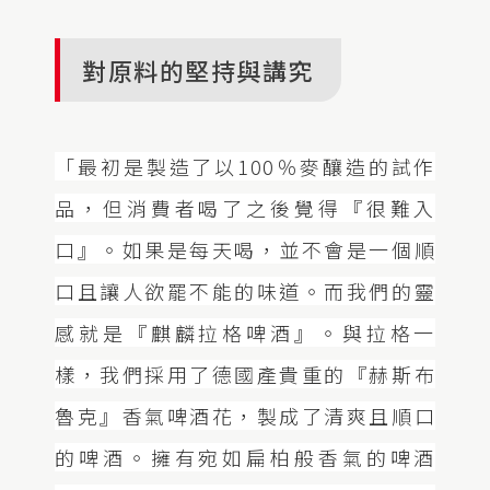
對原料的堅持與講究
「最初是製造了以100％麥釀造的試作
品，但消費者喝了之後覺得『很難入
口』。如果是每天喝，並不會是一個順
口且讓人欲罷不能的味道。而我們的靈
感就是『麒麟拉格啤酒』。與拉格一
樣，我們採用了德國產貴重的『赫斯布
魯克』香氣啤酒花，製成了清爽且順口
的啤酒。擁有宛如扁柏般香氣的啤酒