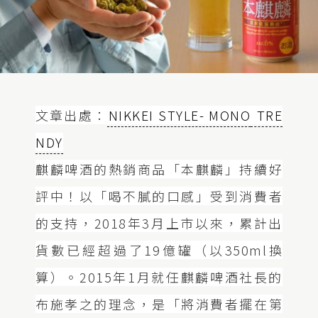
文章出處：
NIKKEI STYLE- MONO
TRE
NDY
麒麟啤酒的熱銷商品「本麒麟」持續好
評中！以「喝不膩的口感」受到消費者
的支持，2018年3月上市以來，累計出
貨數已經超過了19億罐（以350ml換
算）。2015年1月就任麒麟啤酒社長的
布施孝之的理念，是「將消費者擺在第