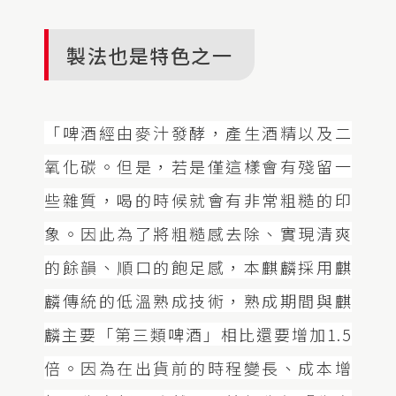
製法也是特色之一
「啤酒經由麥汁發酵，產生酒精以及二
氧化碳。但是，若是僅這樣會有殘留一
些雜質，喝的時候就會有非常粗糙的印
象。因此為了將粗糙感去除、實現清爽
的餘韻、順口的飽足感，本麒麟採用麒
麟傳統的低溫熟成技術，熟成期間與麒
麟主要「第三類啤酒」相比還要增加1.5
倍。因為在出貨前的時程變長、成本增