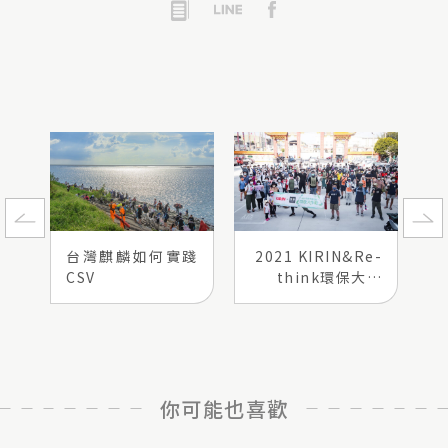
台灣麒麟如何實踐
2021 KIRIN&Re-
CSV
think環保大作
戰！台灣麒麟淨灘
活動，第一站：高
雄旗津！
你可能也喜歡