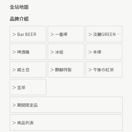
全站地圖
品牌介紹
＞ Bar BEER
＞ 一番搾
＞ 淡麗GREEN LABEL
＞ 啤酒機
＞ 冰結
＞ 本搾
＞ 威士忌
＞ 麒麟特製
＞ 午後の紅茶
＞ 生茶
＞ 期間限定品
＞ 商品列表