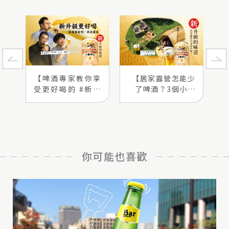
【啤酒專家教你享
【居家露營怎能少
受更好喝的 #新升
了啤酒？3個小技
級的味道！】
巧輕鬆擁有 #新升
級的味道】
你可能也喜歡