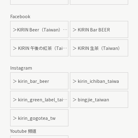
Facebook
＞KIRIN Beer（Taiwan）- 麒麟啤酒
＞ KIRIN Bar BEER
＞ KIRIN 午後の紅茶（Taiwan）
＞ KIRIN 生茶（Taiwan）
Instagram
＞ kirin_bar_beer
＞ kirin_ichiban_taiwa
＞ kirin_green_label_taiwan
＞ bingjie_taiwan
＞ kirin_gogotea_tw
Youtube 頻道