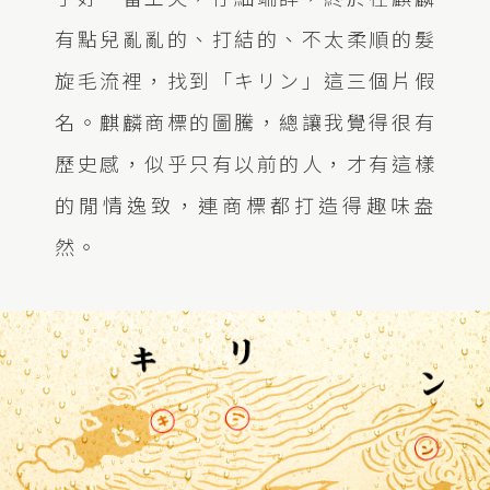
有點兒亂亂的、打結的、不太柔順的髮
旋毛流裡，找到「キリン」這三個片假
名。麒麟商標的圖騰，總讓我覺得很有
歷史感，似乎只有以前的人，才有這樣
的閒情逸致，連商標都打造得趣味盎
然。