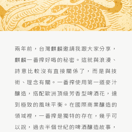
兩年前，台灣麒麟邀請我跟大家分享，
麒麟一番搾好喝的秘密。這就與浪漫、
詩意比較沒有直接關係了，而是與技
術、理念有關。一番搾使用第一道麥汁
釀造，搭配歐洲頂級芳香型啤酒花，達
到極致的風味平衡。在國際商業釀造的
領域裡，一番搾是獨特的存在，幾乎可
以說，過去半個世紀的啤酒釀造故事，