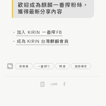
歡迎成為麒麟一番搾粉絲，
獲得最新分享內容
•
加入
KIRIN
一番搾
FB
•
成為 KIRIN 台灣麒麟會員
新鮮事
一番搾り
啤酒
酒類專家