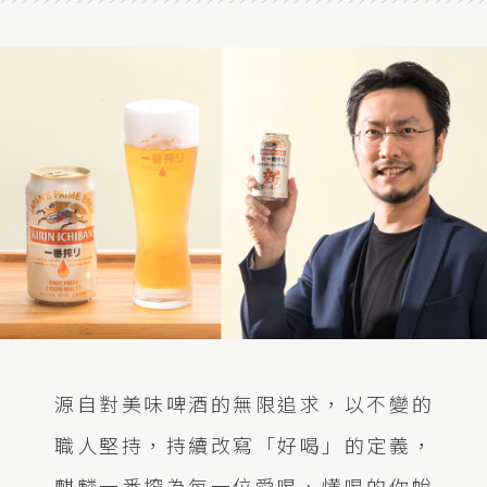
源自對美味啤酒的無限追求，以不變的
職人堅持，持續改寫「好喝」的定義，
麒麟一番搾為每一位愛喝、懂喝的你蛻