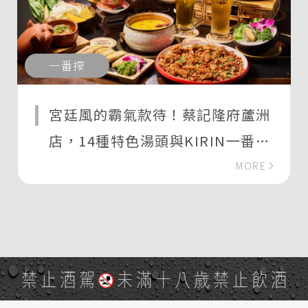
一番搾
宮廷風的霸氣款待！蔡記隆府蘆洲
店，14種特色湯頭與KIRIN一番搾
啤酒的暢快體驗
MORE
禁止酒駕
未滿十八歲禁止飲酒