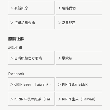
＞
最新訊息
＞ 聯絡我們
＞ 得獎訊息查詢
＞ 常見問題
麒麟社群
網站相關
＞ 台灣麒麟官方網站
＞ 樂飲誌
Facebook
＞KIRIN Beer（Taiwan）- 麒麟啤酒
＞ KIRIN Bar BEER
＞ KIRIN 午後の紅茶（Taiwan）
＞ KIRIN 生茶（Taiwan）