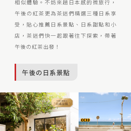
相似體驗。不妨來趟日本感的微旅行，
午後の紅茶更為茶迷們精選三種日系享
受，貼心推薦日系景點、日系甜點和小
店，茶迷們快一起跟著往下探索，帶著
午後の紅茶出發！
午後の日系景點