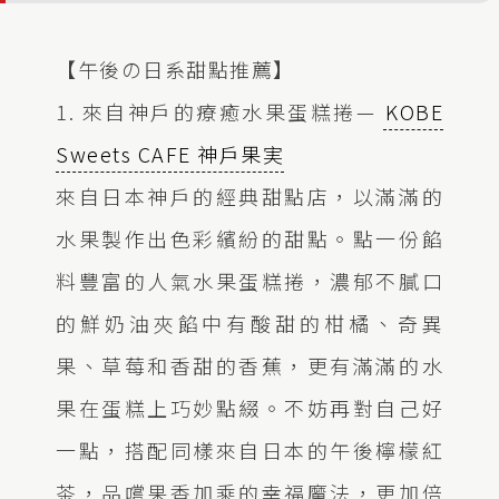
【午後の日系甜點推薦】
1. 來自神戶的療癒水果蛋糕捲—
KOBE
Sweets CAFE 神戶果実
來自日本神戶的經典甜點店，以滿滿的
水果製作出色彩繽紛的甜點。點一份餡
料豐富的人氣水果蛋糕捲，濃郁不膩口
的鮮奶油夾餡中有酸甜的柑橘、奇異
果、草莓和香甜的香蕉，更有滿滿的水
果在蛋糕上巧妙點綴。不妨再對自己好
一點，搭配同樣來自日本的午後檸檬紅
茶，品嚐果香加乘的幸福魔法，更加倍