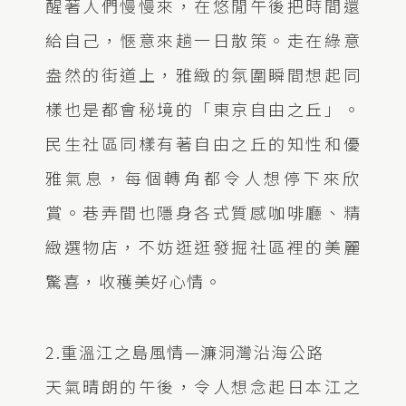
醒著人們慢慢來，在悠閒午後把時間還
給自己，愜意來趟一日散策。走在綠意
盎然的街道上，雅緻的氛圍瞬間想起同
樣也是都會秘境的「東京自由之丘」。
民生社區同樣有著自由之丘的知性和優
雅氣息，每個轉角都令人想停下來欣
賞。巷弄間也隱身各式質感咖啡廳、精
緻選物店，不妨逛逛發掘社區裡的美麗
驚喜，收穫美好心情。
2.重溫江之島風情—濂洞灣沿海公路
天氣晴朗的午後，令人想念起日本江之