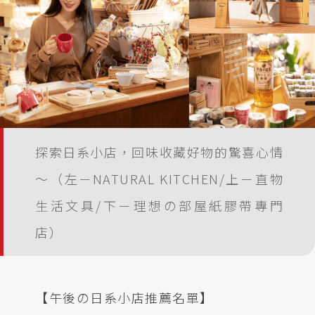
探索日系小店，回味收藏好物的驚喜心情
～（左－NATURAL KITCHEN/上－直物
生活文具/下－理想の部屋紙膠帶專門
店）
【午後の日系小店推薦名單】