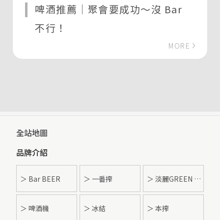
啤酒推薦｜聚會要成功～沒 Bar
不行！
MORE
全站地圖
品牌介紹
＞ Bar BEER
＞ 一番搾
＞ 淡麗GREEN LABEL
＞ 啤酒機
＞ 冰結
＞ 本搾