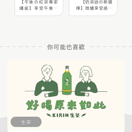
【午後の紅茶專家
【奶茶迷の新選
講座】享受午後慢
擇】微糖享受語錄
時光
集
你可能也喜歡
生茶