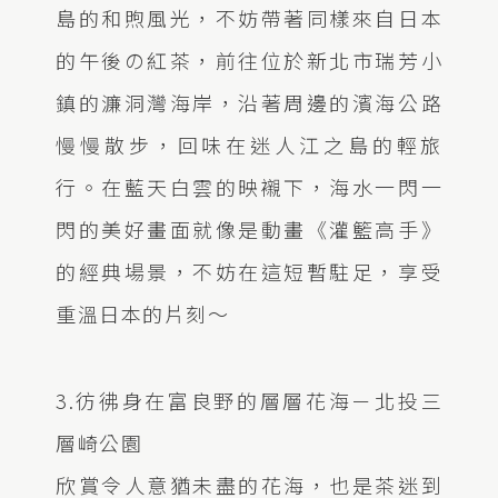
島的和煦風光，不妨帶著同樣來自日本
的午後の紅茶，前往位於新北市瑞芳小
鎮的濂洞灣海岸，沿著周邊的濱海公路
慢慢散步，回味在迷人江之島的輕旅
行。在藍天白雲的映襯下，海水一閃一
閃的美好畫面就像是動畫《灌籃高手》
的經典場景，不妨在這短暫駐足，享受
重溫日本的片刻～
3.彷彿身在富良野的層層花海－北投三
層崎公園
欣賞令人意猶未盡的花海，也是茶迷到