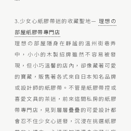
3.少女心紙膠帶迷的收藏聖地—
理想の
部屋紙膠帶專門店
理想の部屋隱身在靜謐的溫州街巷弄
中，小小的木製招牌雖然不容易被發
現，但小巧溫馨的店內，卻像藏著可愛
的寶藏，販售著各式來自日本知名品牌
或設計師的紙膠帶。不管是紙膠帶控或
喜愛文具的茶迷，前來這間私房的紙膠
帶專門店，見到層層疊疊的可愛設計都
會忍不住少女心迸發，沉浸在挑選紙膠