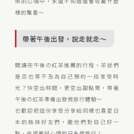
帶的心情中，永遠不知道還會收藏什麼
樣的驚喜～
帶著午後出發，說走就走～
閱讀完午後の紅茶推薦的行程，茶迷們
是否也等不及為自己預約一段享受時
光？快空出時間，更空出甜點胃，帶著
午後の紅茶準備出發微旅行體驗～
也歡迎把這份享受分享給同樣也喜愛日
本的姊妹好友們，邀他們對自己好一
點，來場美好心情的日系微旅行！