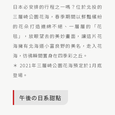
日本必安排的行程之一嗎？位於北投的
三層崎公園花海，春季期間以鮮豔繽紛
的花朵打造連綿不絕、一層層的「花
毯」，放眼望去的美妙畫面，讓這片花
海擁有北海道小富良野的美名，走入花
海，彷彿瞬間置身在四季彩之丘。
＊ 2021年三層崎公園花海預定於1月底
登場。
午後の日系甜點