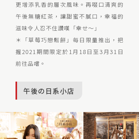
更增添乳香的層次風味。再啜口清爽的
午後無糖紅茶，讓甜蜜不膩口，幸福的
滋味令人忍不住讚嘆「幸せ～」
＊「草莓巧戀鬆餅」每日限量推出，把
握2021期間限定於1月18日至3月31日
前往品嚐。
午後の日系小店