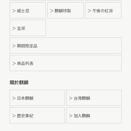
＞ 威士忌
＞ 麒麟特製
＞ 午後の紅茶
＞ 生茶
＞ 期間限定品
＞ 商品列表
關於麒麟
＞ 日本麒麟
＞ 台灣麒麟
＞ 歷史事紀
＞ 加入麒麟