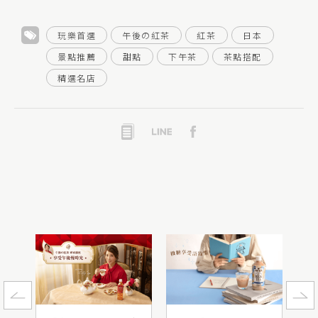
玩樂首選
午後の紅茶
紅茶
日本
景點推薦
甜點
下午茶
茶點搭配
精選名店