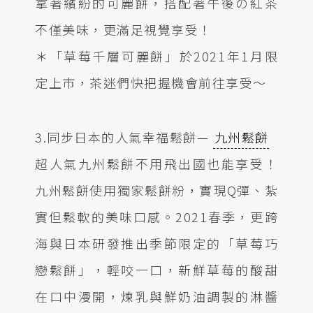
拿著繽紛的可麗餅，搭配著午後の紅茶
不僅美味，更滿足視覺享受！
＊「草莓千層可麗餅」於2021年1月限
定上市，茶迷們快把握機會前往享受～
3.同步日本的人氣幸福鬆餅—
九州鬆餅
超人氣九州鬆餅不用飛出國也能享受！
九州鬆餅使用獨家鬆餅粉，實現Q彈、紮
實但鬆軟的美味口感。2021春季，更跨
海與日本研發推出季節限定的「草莓巧
戀鬆餅」，輕咬一口，新鮮草莓的酸甜
在口中漫開，煉乳與鮮奶油調製的淋醬