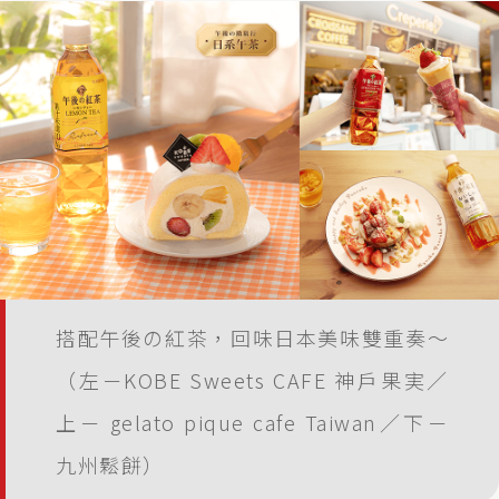
搭配午後の紅茶，回味日本美味雙重奏～
（左－KOBE Sweets CAFE 神戶果実／
上－ gelato pique cafe Taiwan／下－
九州鬆餅）