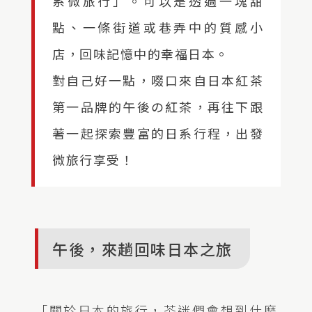
系微旅行」。可以是透過一塊甜
點、一條街道或巷弄中的質感小
店，回味記憶中的幸福日本。
對自己好一點，啜口來自日本紅茶
第一品牌的午後の紅茶，再往下跟
著一起探索豐富的日系行程，出發
微旅行享受！
午後，來趟回味日本之旅
「關於日本的旅行，茶迷們會想到什麼