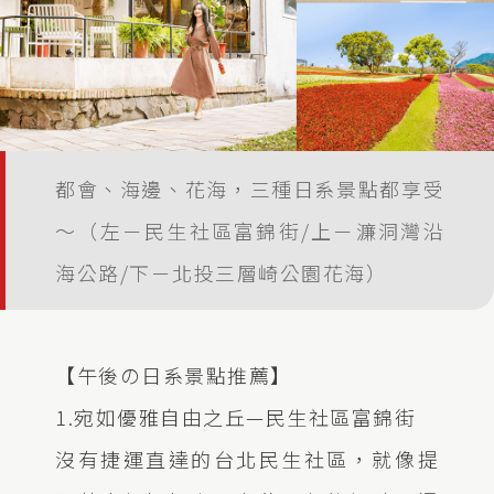
都會、海邊、花海，三種日系景點都享受
～（左－民生社區富錦街/上－濂洞灣沿
海公路/下－北投三層崎公園花海）
【午後の日系景點推薦】
1.宛如優雅自由之丘—民生社區富錦街
沒有捷運直達的台北民生社區，就像提