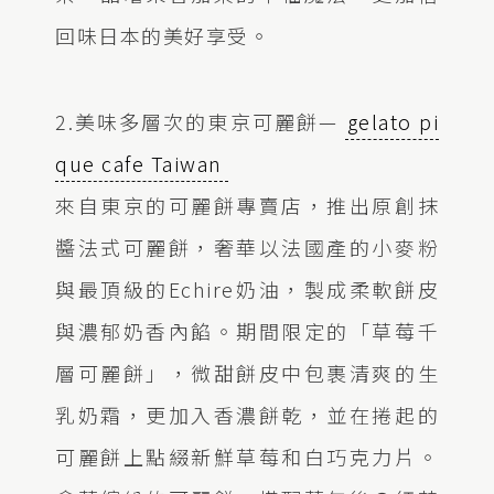
回味日本的美好享受。
2.美味多層次的東京可麗餅—
gelato pi
que cafe Taiwan
來自東京的可麗餅專賣店，推出原創抹
醬法式可麗餅，奢華以法國產的小麥粉
與最頂級的Echire奶油，製成柔軟餅皮
與濃郁奶香內餡。期間限定的「草莓千
層可麗餅」，微甜餅皮中包裹清爽的生
乳奶霜，更加入香濃餅乾，並在捲起的
可麗餅上點綴新鮮草莓和白巧克力片。