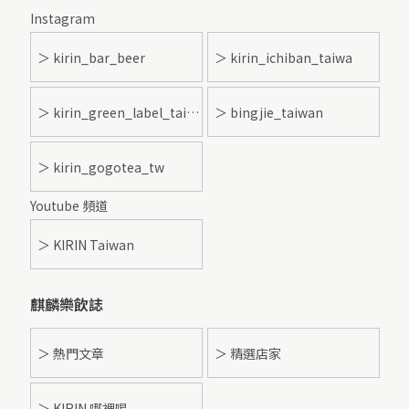
Instagram
＞ kirin_bar_beer
＞ kirin_ichiban_taiwa
＞ kirin_green_label_taiwan
＞ bingjie_taiwan
＞ kirin_gogotea_tw
Youtube 頻道
＞ KIRIN Taiwan
麒麟樂飲誌
＞ 熱門文章
＞ 精選店家
＞ KIRIN 哪裡喝