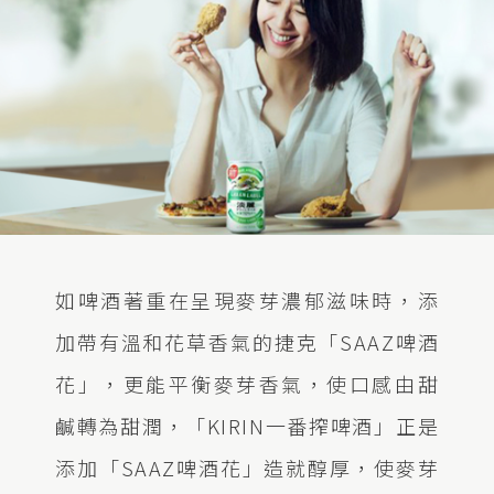
如啤酒著重在呈現麥芽濃郁滋味時，添
加帶有溫和花草香氣的捷克「SAAZ啤酒
花」，更能平衡麥芽香氣，使口感由甜
鹹轉為甜潤，「KIRIN一番搾啤酒」正是
添加「SAAZ啤酒花」造就醇厚，使麥芽