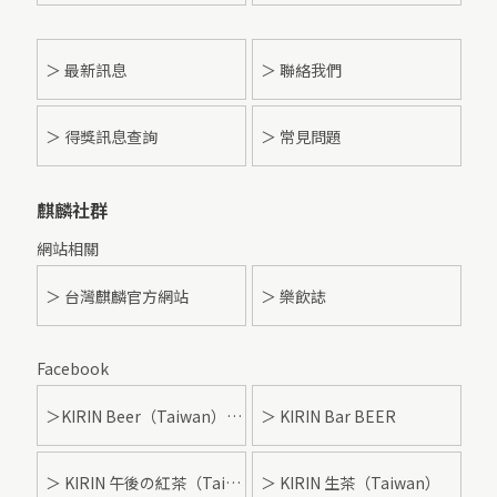
＞
最新訊息
＞ 聯絡我們
＞ 得獎訊息查詢
＞ 常見問題
麒麟社群
網站相關
＞ 台灣麒麟官方網站
＞ 樂飲誌
Facebook
＞KIRIN Beer（Taiwan）- 麒麟啤酒
＞ KIRIN Bar BEER
＞ KIRIN 午後の紅茶（Taiwan）
＞ KIRIN 生茶（Taiwan）