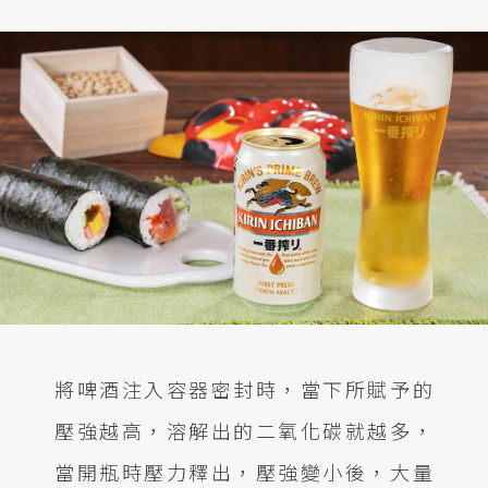
將啤酒注入容器密封時，當下所賦予的
壓強越高，溶解出的二氧化碳就越多，
當開瓶時壓力釋出，壓強變小後，大量