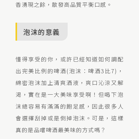
香湧現之餘，散發高品質平衡口感。
泡沫的意義
懂得享受的你，或許已經知道如何調配
出完美比例的啤酒(泡沫：啤酒3比7)，
綿密泡沫加上清爽酒液，爽口沁涼又解
渴，實在是一大美味享受啊！但喝下泡
沫總容易有滿滿的飽足感，因此很多人
會選擇刮掉或是倒掉泡沫。可是，這樣
真的是品嚐啤酒最美味的方式嗎？