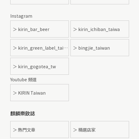
Instagram
＞ kirin_bar_beer
＞ kirin_ichiban_taiwa
＞ kirin_green_label_taiwan
＞ bingjie_taiwan
＞ kirin_gogotea_tw
Youtube 頻道
＞ KIRIN Taiwan
麒麟樂飲誌
＞ 熱門文章
＞ 精選店家