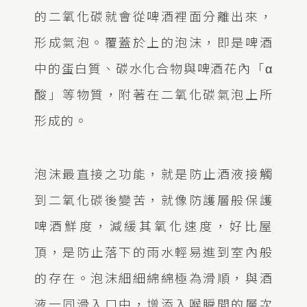
的二氧化碳就會從啤酒裡面分離出來，
形成氣泡。覆蓋於上的泡沫，即是啤酒
中的蛋白質、碳水化合物與啤酒花內「α
酸」等物質，附著在二氧化碳氣泡上所
形成的。
泡沫最直接之功能，就是防止酒液接觸
到二氧化碳後變苦，就像防護層般保護
啤酒鮮度，減緩其氧化速度，好比屋
頂，是防止落下的雨水輕易進到室內般
的存在。泡沫細細綿綿極為滑順，與酒
液一同滑入口中，增添入喉瞬間的層次