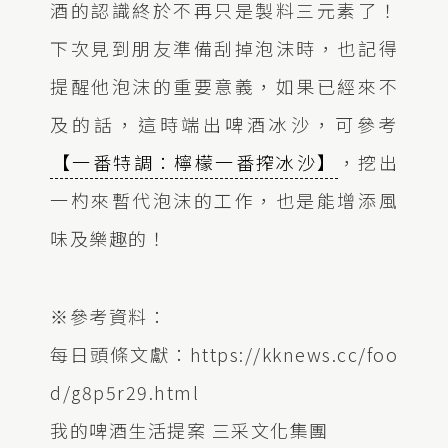
酒的認識終於不再只是製料三元素了！
下次見到朋友準備刮掉泡沫時，也記得
提醒他泡沫的重要意義，如果已經來不
及的話，這時端出啤酒冰沙，可參考
【一番特調：檸檬一番搾冰沙】
，挖出
一杓來暫代泡沫的工作，也是能增添風
味及樂趣的！
※參考資料：
每日頭條文獻：https://kknews.cc/foo
d/g8p5r29.html
我的啤酒生活提案 三采文化集團