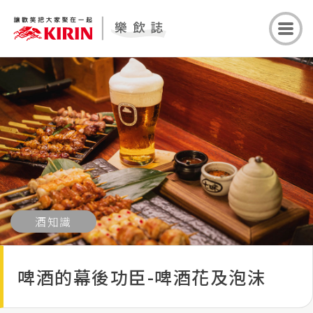
酒知識
啤酒的幕後功臣-啤酒花及泡沫