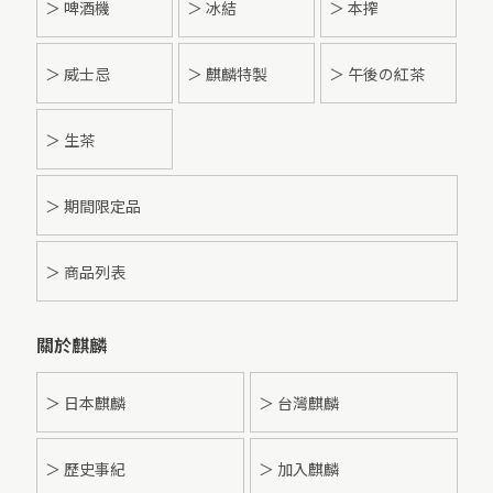
＞ 啤酒機
＞ 冰結
＞ 本搾
＞ 威士忌
＞ 麒麟特製
＞ 午後の紅茶
＞ 生茶
＞ 期間限定品
＞ 商品列表
關於麒麟
＞ 日本麒麟
＞ 台灣麒麟
＞ 歷史事紀
＞ 加入麒麟