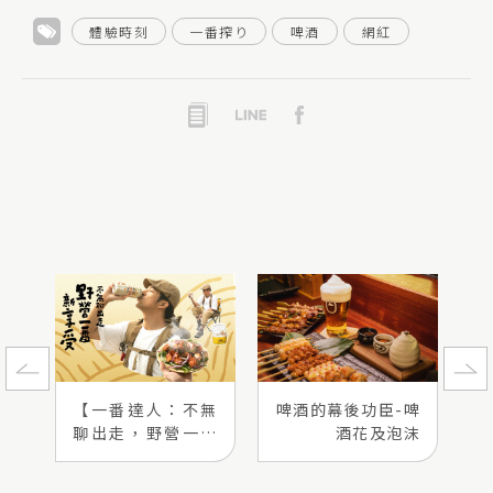
體驗時刻
一番搾り
啤酒
網紅
【一番達人：不無
啤酒的幕後功臣-啤
聊出走，野營一番
酒花及泡沫
新享受】