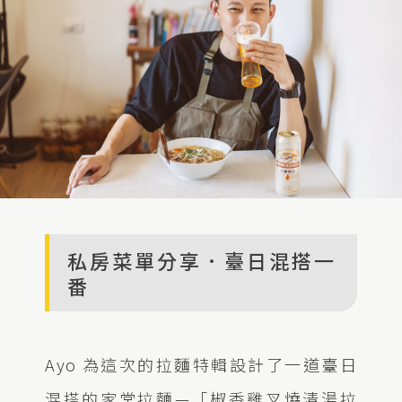
私房菜單分享．臺日混搭一
番
Ayo 為這次的拉麵特輯設計了一道臺日
混搭的家常拉麵—「椒香雞叉燒清湯拉