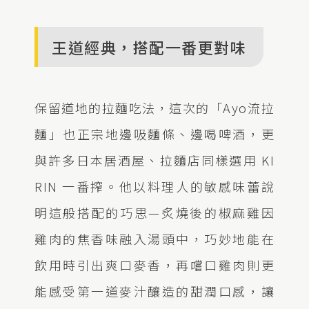
王道經典，搭配一番更對味
保留道地的拉麵吃法，這次的「Ayo流拉
麵」也正宗地邊吸麵條、邊喝啤酒，更
與許多日本居酒屋、拉麵店同樣選用 KI
RIN 一番搾。他以料理人的敏感味蕾說
明這般搭配的巧思—炙燒後的椒麻雞因
雞肉的焦香味融入湯頭中，巧妙地能在
飲用時引出爽口麥香，再嚐口雞肉則更
能感受第一道麥汁釀造的甜潤口感，讓