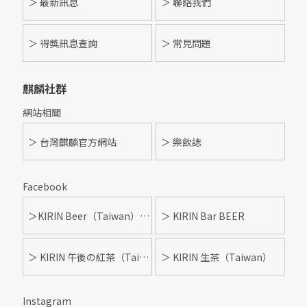
＞
最新訊息
＞ 聯絡我們
＞ 得獎訊息查詢
＞ 常見問題
麒麟社群
網站相關
＞ 台灣麒麟官方網站
＞ 樂飲誌
Facebook
＞KIRIN Beer（Taiwan）- 麒麟啤酒
＞ KIRIN Bar BEER
＞ KIRIN 午後の紅茶（Taiwan）
＞ KIRIN 生茶（Taiwan）
Instagram