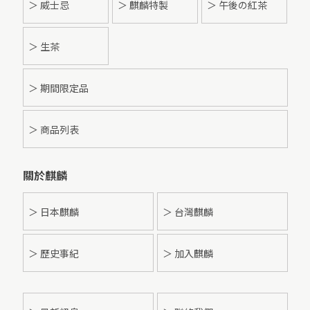
＞ 威士忌
＞ 麒麟特製
＞ 午後の紅茶
＞ 生茶
＞ 期間限定品
＞ 商品列表
關於麒麟
＞ 日本麒麟
＞ 台灣麒麟
＞ 歷史事紀
＞ 加入麒麟