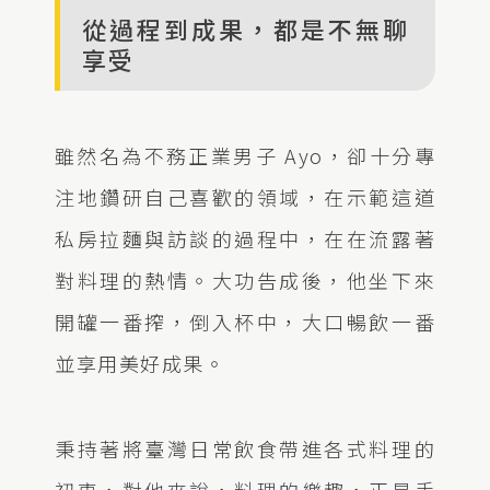
從過程到成果，都是不無聊
享受
雖然名為不務正業男子 Ayo，卻十分專
注地鑽研自己喜歡的領域，在示範這道
私房拉麵與訪談的過程中，在在流露著
對料理的熱情。大功告成後，他坐下來
開罐一番搾，倒入杯中，大口暢飲一番
並享用美好成果。
秉持著將臺灣日常飲食帶進各式料理的
初衷，對他來說，料理的樂趣，正是手