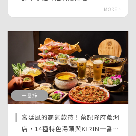
MORE
一番搾
宮廷風的霸氣款待！蔡記隆府蘆洲
店，14種特色湯頭與KIRIN一番搾