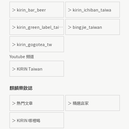
＞ kirin_bar_beer
＞ kirin_ichiban_taiwa
＞ kirin_green_label_taiwan
＞ bingjie_taiwan
＞ kirin_gogotea_tw
Youtube 頻道
＞ KIRIN Taiwan
麒麟樂飲誌
＞ 熱門文章
＞ 精選店家
＞ KIRIN 哪裡喝