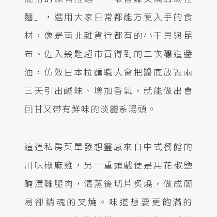
麵」，選用大家日常都能方便入手的食
材，像是南北雜貨行都有的小干貝與昆
布、佐入幾匙超市買得到的二次釀造醬
油，仿效日本拉麵職人會把醬底放置兩
三天引出鹹味、增加香氣，就能做出會
回甘又帶有鮮味的淡麗系湯頭。
這道私房菜單發想靈感來自中式餐館的
川味椒麻雞，另一重頭戲便是用花椒鹽
醃漬雞腿肉，清蒸後切片炙燒，做成簡
易卻銷魂的叉燒。味道想要更飽滿的