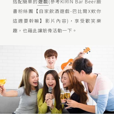
搭配簡單的
遊戲
(參考KIRIN Bar Beer臉
書粉絲團【自家飲酒遊戲-巴比爾X欸你
這週要幹嘛】影片內容)，享受歡笑樂
趣，也藉此讓筋骨活動一下。