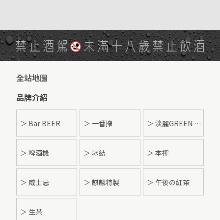
禁止酒駕
未滿十八歲禁止飲酒
全站地圖
品牌介紹
＞ Bar BEER
＞ 一番搾
＞ 淡麗GREEN LABEL
＞ 啤酒機
＞ 冰結
＞ 本搾
＞ 威士忌
＞ 麒麟特製
＞ 午後の紅茶
＞ 生茶