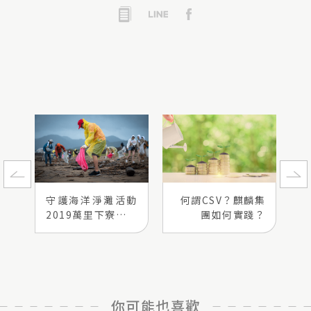
守護海洋淨灘活動
何謂CSV？麒麟集
2019萬里下寮海灘
團如何實踐？
篇
你可能也喜歡