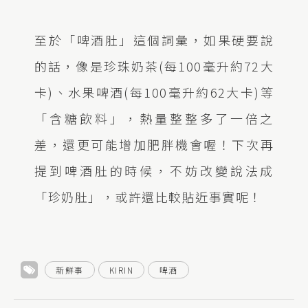
至於「啤酒肚」這個詞彙，如果硬要說
的話，像是珍珠奶茶(每100毫升約72大
卡)、水果啤酒(每100毫升約62大卡)等
「含糖飲料」，熱量整整多了一倍之
差，還更可能增加肥胖機會喔！下次再
提到啤酒肚的時候，不妨改變說法成
「珍奶肚」，或許還比較貼近事實呢！
新鮮事
KIRIN
啤酒