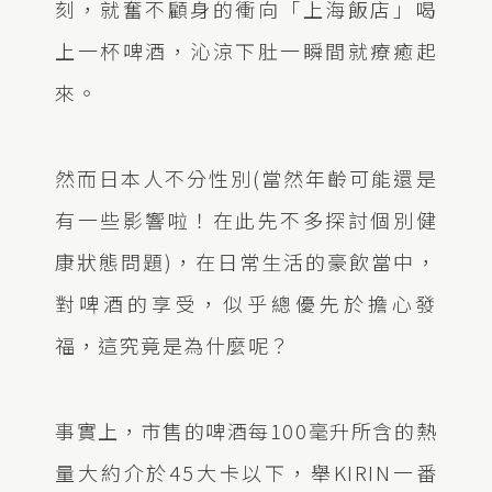
刻，就奮不顧身的衝向「上海飯店」喝
上一杯啤酒，沁涼下肚一瞬間就療癒起
來。
然而日本人不分性別(當然年齡可能還是
有一些影響啦！在此先不多探討個別健
康狀態問題)，在日常生活的豪飲當中，
對啤酒的享受，似乎總優先於擔心發
福，這究竟是為什麼呢？
事實上，市售的啤酒每100毫升所含的熱
量大約介於45大卡以下，舉KIRIN一番