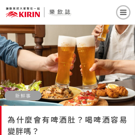
新鮮事
為什麼會有啤酒肚？喝啤酒容易
變胖嗎？