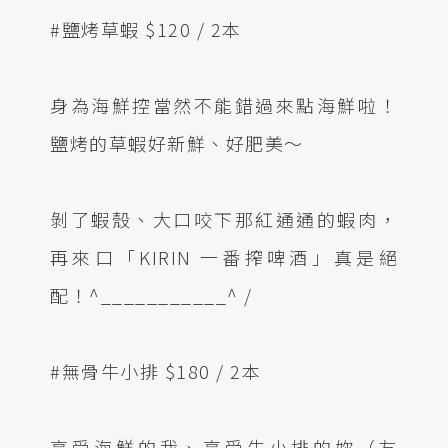
#鹽烤草蝦 $120 / 2本
身為海鮮控當然不能錯過來點海鮮啦！
鹽烤的草蝦好新鮮、好肥美～
剝了蝦殼、大口咬下那紅通通的蝦肉，
再來口「KIRIN 一番搾啤酒」真是絕
配！^___________^ /
#無骨牛小排 $180 / 2本
享受海鮮的我、享受牛小排的妳（友