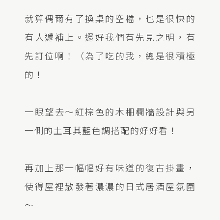
就算偶爾有了換桌的空檔，也是很快的
有人遞補上。還好我們有先見之明，有
先訂位啊！（為了吃的我，總是很積極
的！
一眼望去～紅棕色的木柵欄牆設計與另
一側的土耳其藍色調搭配的好好看！
再加上那一幅幅好有味道的復古掛畫，
使得屋裡散發著濃濃的日式居酒屋氛圍
～