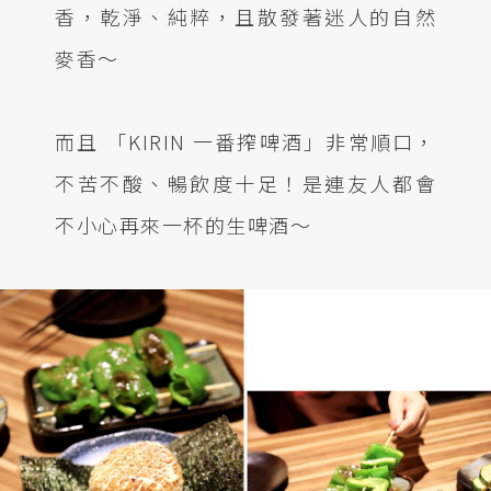
香，乾淨、純粹，且散發著迷人的自然
麥香～
而且 「KIRIN 一番搾啤酒」非常順口，
不苦不酸、暢飲度十足！是連友人都會
不小心再來一杯的生啤酒～