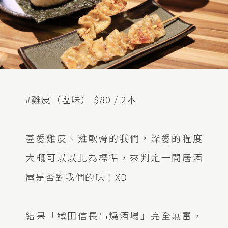
#雞皮（塩味） $80 / 2本
甚愛雞皮、雞軟骨的我們，深愛的程度
大概可以以此為標準，來判定一間居酒
屋是否對我們的味！XD
結果「織田信長串燒酒場」完全無雷，