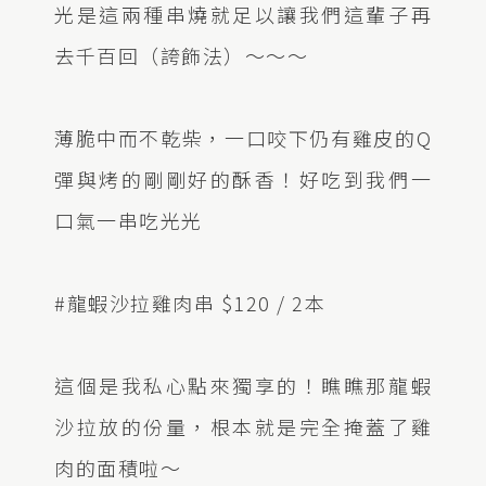
光是這兩種串燒就足以讓我們這輩子再
去千百回（誇飾法）～～～
薄脆中而不乾柴，一口咬下仍有雞皮的Q
彈與烤的剛剛好的酥香！好吃到我們一
口氣一串吃光光
#龍蝦沙拉雞肉串 $120 / 2本
這個是我私心點來獨享的！瞧瞧那龍蝦
沙拉放的份量，根本就是完全掩蓋了雞
肉的面積啦～