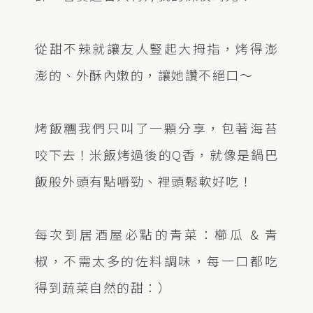
從甜不辣就讓友人豎起大拇指，烤得澎
澎的、外酥內嫩的，讓她讚不絕口～
烤飯糰我們只叫了一顆分享，包著海苔
咬下去！米飯烤過後的Q香，就像是鍋巴
飯般外頭有點嚼勁、裡頭鬆軟好吃！
每次到居酒屋必點的青菜：櫛瓜 & 青
椒，不需太多的佐料調味，每一口都吃
得到蔬菜自然的甜：）