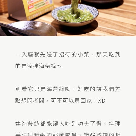
一入座就先送了招待的小菜，那天吃到
的是涼拌海帶絲～
別看它只是海帶絲呦！好吃的讓我們差
點想問老闆，可不可以買回家！XD
連海帶絲都能讓人吃到功夫了得、料理
手法很精緻的那種感覺，微酸微辣的相