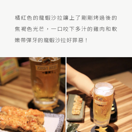
橘紅色的龍蝦沙拉鑲上了剛剛烤過後的
焦褐色光芒，一口咬下多汁的雞肉和軟
嫩帶彈牙的龍蝦沙拉好罪惡！