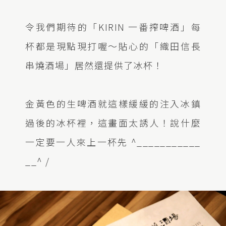
令我們期待的「KIRIN 一番搾啤酒」每
杯都是現點現打喔～貼心的「織田信長
串燒酒場」居然還提供了冰杯！
金黃色的生啤酒就這樣緩緩的注入冰鎮
過後的冰杯裡，這畫面太誘人！說什麼
一定要一人來上一杯先 ^___________
__^ /