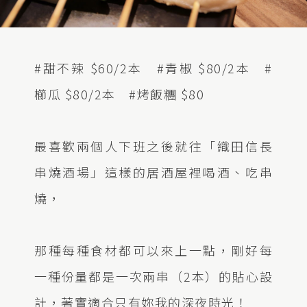
#甜不辣 $60/2本 #青椒 $80/2本 #
櫛瓜 $80/2本 #烤飯糰 $80
最喜歡兩個人下班之後就往「織田信長
串燒酒場」這樣的居酒屋裡喝酒、吃串
燒，
那種每種食材都可以來上一點，剛好每
一種份量都是一次兩串（2本）的貼心設
計，著實適合只有妳我的深夜時光！