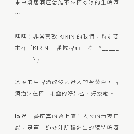
來串燒居酒屋怎能不來杯冰涼的生啤酒
～
嘿嘿！非常喜歡 KIRIN 的我們，肯定要
來杯「KIRIN 一番搾啤酒」啦！^_____
_____^ /
冰涼的生啤酒散發著迷人的金黃色，啤
酒泡沫在杯口堆疊的好綿密、好療癒～
喝過一番搾真的會上癮！入喉的清爽口
感，是第一道麥汁所釀造出的獨特啤酒