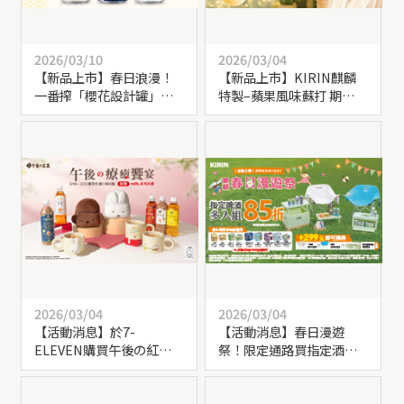
2026/03/10
2026/03/04
【新品上市】春日浪漫！
【新品上市】KIRIN麒麟
一番搾「櫻花設計罐」，
特製–蘋果風味蘇打 期間限
罐身冰鎮變化超吸睛！
定上市！
2026/03/04
2026/03/04
【活動消息】於7-
【活動消息】春日漫遊
ELEVEN購買午後の紅茶
祭！限定通路買指定酒類
任6瓶，贈「米飛兔」造型
多入組，享加價購「休閒
禮品
好物」