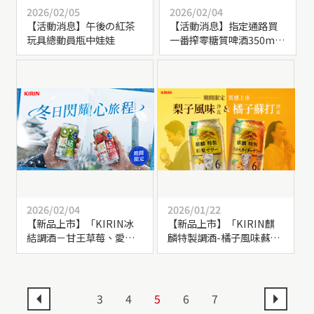
2026/02/05
2026/02/04
【活動消息】午後の紅茶
【活動消息】指定通路買
玩具總動員瓶中娃娃
一番搾零糖質啤酒350ml
多入組，送「不鏽鋼罐型
杯」乙個！
2026/02/04
2026/01/22
【新品上市】「KIRIN冰
【新品上市】「KIRIN麒
結調酒－甘王草莓、愛媛
麟特製調酒-橘子風味蘇
奇異果」 期間限定上市！
打」、「KIRIN麒麟特製
調酒-梨子風味沙瓦」期間
限定上市！
3
4
5
6
7