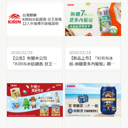
2026/02/26
2026/02/18
【公告】有關本公司
【新品上市】「KIRIN冰
「KIRIN冰結調酒-甘王草
結-無糖夏多內葡萄」期間
莓 350毫升 12入」外箱標
限定上市！
示有效日期誤植之說明