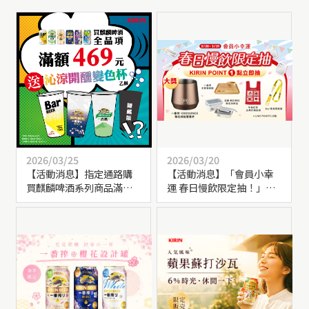
2026/03/25
2026/03/20
【活動消息】指定通路購
【活動消息】「會員小幸
買麒麟啤酒系列商品滿額
運 春日慢飲限定抽！」會
469元，送【沁涼開醺變色
員點數使用倒數，立即抽
杯】乙個
好禮！