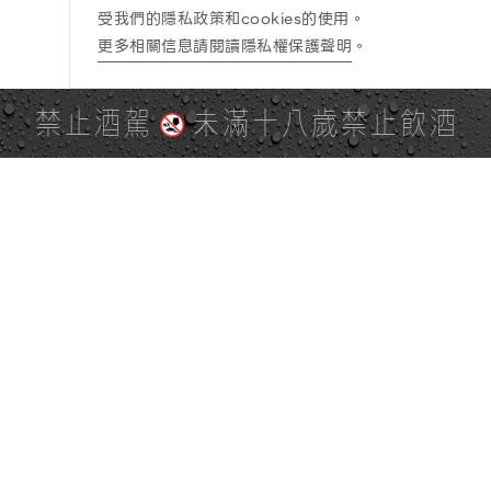
受我們的隱私政策和cookies的使用。
更多相關信息請閱讀隱私權保護聲明
。
禁止酒駕
未滿十八歲禁止飲酒
PAGE TOP
全站地圖
SITE MAP
麒麟社群
KIRIN 會員服務條款
KIRIN Point 點數使用規則