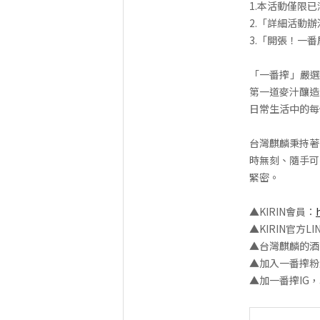
1.本活動僅限
2.「詳細活動
3.「開張！一
「一番搾」嚴選
第一道麥汁釀造
日常生活中的每
台灣麒麟秉持著
時無刻、隨手可
緊密。
▲KIRIN會員：
▲KIRIN官方LI
▲台灣麒麟的酒
▲加入一番搾粉
▲加一番搾IG