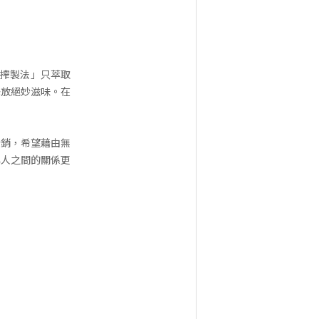
番搾製法」只萃取
釋放絕妙滋味。在
行銷，希望藉由無
與人之間的關係更