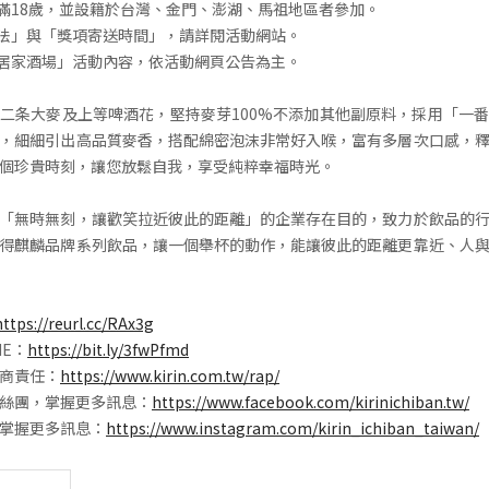
已滿18歲，並設籍於台灣、金門、澎湖、馬祖地區者參加。
辦法」與「獎項寄送時間」，請詳閱活動網站。
番居家酒場」活動內容，依活動網頁公告為主。
二条大麥及上等啤酒花，堅持麥芽100%不添加其他副原料，採用「一
，細細引出高品質麥香，搭配綿密泡沫非常好入喉，富有多層次口感，
個珍貴時刻，讓您放鬆自我，享受純粹幸福時光。
「無時無刻，讓歡笑拉近彼此的距離」的企業存在目的，致力於飲品的
得麒麟品牌系列飲品，讓一個舉杯的動作，能讓彼此的距離更靠近、人
https://reurl.cc/RAx3g
NE：
https://bit.ly/3fwPfmd
商責任：
https://www.kirin.com.tw/rap/
絲團，掌握更多訊息：
https://www.facebook.com/kirinichiban.tw/
，掌握更多訊息：
https://www.instagram.com/kirin_ichiban_taiwan/