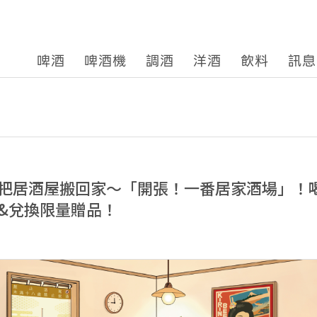
啤酒
啤酒機
調酒
洋酒
飲料
訊息
把居酒屋搬回家～「開張！一番居家酒場」！
&兌換限量贈品！