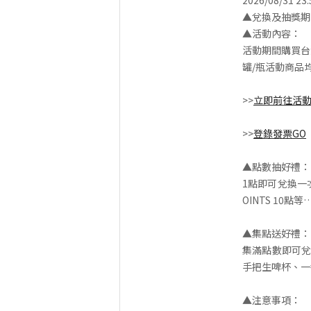
2026/08/31 
▲兌換及抽獎期間：2
▲活動內容：
活動期間購買台
罐/瓶活動商品均
>>
立即前往活
>>
登錄發票GO
▲點數抽好禮：
1點即可兌換一
OINTS 10點等
▲集點送好禮：
集滿點數即可兌
手把生啤杯、一
▲注意事項：