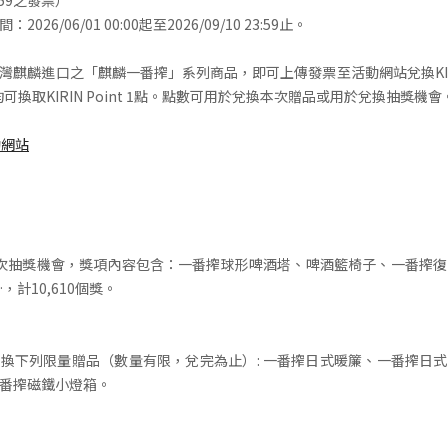
23:59之發票）
026/06/01 00:00起至2026/09/10 23:59止。
灣麒麟進口之「麒麟一番搾」系列商品，即可上傳發票至活動網站兌換KIRIN 
可換取KIRIN Point 1點。點數可用於兌換本次贈品或用於兌換抽獎機
動網站
次抽獎機會，獎項內容包含：一番搾球形啤酒塔、啤酒籃椅子、一番搾復古海
…，計10,610個獎。
換下列限量贈品（數量有限，兌完為止）: 一番搾日式暖簾、一番搾日
番搾磁鐵小燈箱。