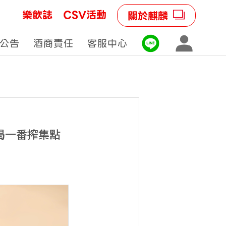
樂飲誌
CSV活動
關於麒麟
公告
酒商責任
客服中心
喝一番搾集點