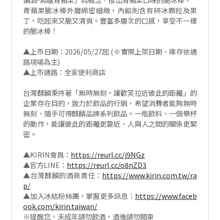
青蘋果脆冰棒外層綿密細緻，內餡則含有碎冰顆粒及果
丁，吃起來又脆又清爽。豐富多層次的口感，享受不一樣
的脆冰棒！
▲上市日期：2026/05/27起 (※實際上架日期、庫存依通
路現場為主)
▲上市通路：全家便利商店
台灣麒麟秉持著「無時無刻，讓歡笑拉近彼此的距離」的
企業存在目的，致力於飲品的行銷，希望消費者能夠無時
無刻、隨手可得麒麟品牌系列飲品。一瓶飲料、一個舉杯
的動作，能讓彼此的距離更靠近、人與人之間的關係更緊
密。
▲KIRIN會員：
https://reurl.cc/j9NGz
▲官方LINE：
https://reurl.cc/o8nZD3
▲台灣麒麟的酒商責任：
https://www.kirin.com.tw/ra
p/
▲加入冰結粉絲團，掌握更多訊息：
https://www.faceb
ook.com/kirin.taiwan/
※提醒您，未成年請勿飲酒，酒後請勿開車