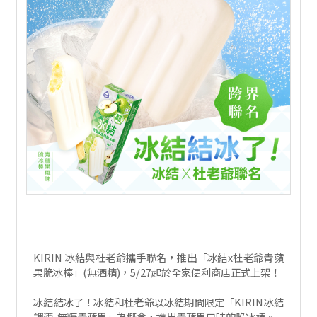
KIRIN 冰結與杜老爺攜手聯名，推出「冰結x杜老爺青蘋
果脆冰棒」(無酒精)，5/27起於全家便利商店正式上架！
冰結結冰了！冰結和杜老爺以冰結期間限定「KIRIN冰結
調酒-無糖青蘋果」為概念，推出青蘋果口味的脆冰棒。