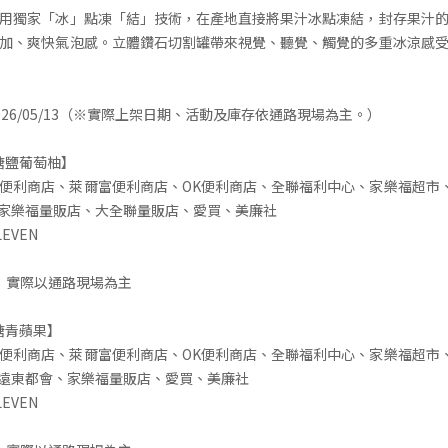
用獨家「冰」點凍「結」技術，在產地直接將果汁冰點凍結，封存果汁
加、爽快氣泡感。立體鑽石切割罐帶來視覺、聽覺、觸覺的多重冰涼感
26/05/13（※實際上架日期、活動及庫存依通路現場為主。）
糖鹽葡萄柚】
全家便利商店、萊爾富便利商店、OK便利商店、全聯福利中心、家樂福超市、
雅、家樂福量販店、大全聯量販店、愛買、美廉社
LEVEN
，實際以通路現場為主
糖青蘋果】
全家便利商店、萊爾富便利商店、OK便利商店、全聯福利中心、家樂福超市、
雅、遠東都會、家樂福量販店、愛買、美廉社
LEVEN