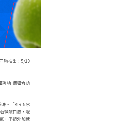
同時推出！5/13
結調酒-無糖青蘋
。「KIRIN冰
帶著微鹹口感，鹹
香氣，不額外加糖