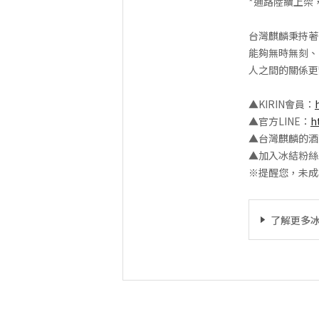
*通路陸續上架
台灣麒麟秉持著
能夠無時無刻、
人之間的關係更
▲KIRIN會員：
▲官方LINE：
h
▲台灣麒麟的酒
▲加入冰結粉絲
※提醒您，未成
了解更多