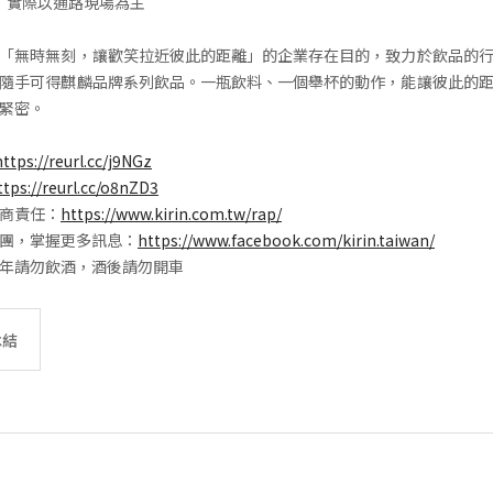
，實際以通路現場為主
「無時無刻，讓歡笑拉近彼此的距離」的企業存在目的，致力於飲品的
隨手可得麒麟品牌系列飲品。一瓶飲料、一個舉杯的動作，能讓彼此的
緊密。
https://reurl.cc/j9NGz
ttps://reurl.cc/o8nZD3
商責任：
https://www.kirin.com.tw/rap/
團，掌握更多訊息：
https://www.facebook.com/kirin.taiwan/
年請勿飲酒，酒後請勿開車
冰結