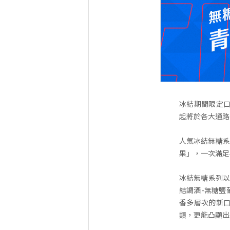
冰結期間限定口味
起將於各大通路
人氣冰結無糖系
果」，一次滿足
冰結無糖系列以
結調酒-無糖鹽
香多層次的新口
類，更能凸顯出