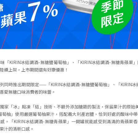
「KIRIN冰結調酒-無糖鹽葡萄柚」、「KIRIN冰結調酒-無糖青蘋果」
陸續上架，上市期間還有好康優惠！
列同時推出期間限定——「KIRIN冰結調酒-無糖鹽葡萄柚」、「KIRIN冰
喜愛無糖口味消費者的味蕾。
獨家「冰」點凍「結」技術、不額外添加糖類的製法，保留果汁的原始美味
葡萄柚」使用嚴選葡萄柚果汁，搭配義大利產岩鹽，恰到好處的酸味中
感。「KIRIN冰結調酒-無糖青蘋果」一開罐就能感受到滿滿的青蘋果
果汁的清新口感。