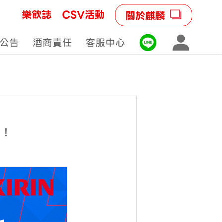
樂飲誌
CSV活動
關於麒麟
公告
酒商責任
客服中心
市！