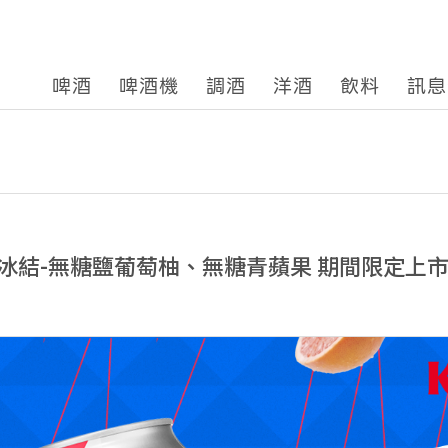
啤酒
啤酒機
調酒
洋酒
飲料
訊息
冰結-無糖鹽葡萄柚、無糖青蘋果 期間限定上