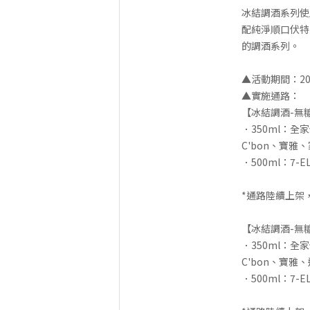
冰結調酒系列使
配純淨順口伏特
的調酒系列。
▲活動期間：20
▲實施通路：
【冰結調酒-無
．350ml：
C'bon、寶
．500ml：7-E
*通路陸續上架
【冰結調酒-無
．350ml：
C'bon、寶
．500ml：7-E