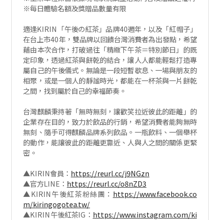
※每日體驗名額及獎贈品數量有限
適逢KIRIN「午後の紅茶」品牌40週年，以及「紅帽子」
在台上市40年，雙品牌以回饋台灣消費者為出發點，希望
藉由本次合作，打破過往「精緻下午茶＝特別節日」的既
定印象，透過紅茶與餅乾的結合，讓人人都能輕鬆打造專
屬自己的午後儀式。無論是一段短暫歇息、一場與朋友的
相聚，或是一個人的靜謐時光，都能在一杯茶與一片餅乾
之間，找到屬於自己的幸福節奏。
台灣麒麟秉持著「無時無刻，讓歡笑拉近彼此的距離」的
企業存在目的，致力於飲品的行銷，希望消費者能夠無時
無刻、隨手可得麒麟品牌系列飲品。一瓶飲料、一個舉杯
的動作，能讓彼此的距離更靠近、人與人之間的關係更緊
密。
▲KIRIN會員：
https://reurl.cc/j9NGzn
▲官方LINE：
https://reurl.cc/o8nZD3
▲KIRIN午後紅茶粉絲團：
https://www.facebook.co
m/kiringogotea.tw/
▲KIRIN午後紅茶IG：
https://www.instagram.com/ki