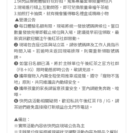
1.快閃店療癒體驗好玩好拍，蒐集專屬套章限量明信片
2.現場進行線上互動問答，即可兌換限量幸福午茶組
3.拍照打卡抽獎，就有機會獲得聯名禮盒或精緻小物
▲營運公告
❶ 每日體驗名額有限，現場將統一發放號碼牌候位。當日
數量發放完畢即截止候位與入場，建議提早前往領取，最
新資訊歡迎關注午後紅茶社群限動。
❷ 現場包含座位區與站立區，請依號碼牌及工作人員指示
時間入場。若逾時未返回現場排隊，則需重新領取號碼
牌。
❸ 如當日名額已滿，將於主辦單位午後紅茶之官方社群
（FB＋IG）限時動態即時公告，敬請見諒。
❹ 攜帶寵物入內需全程使用推車或提籠，遵守「寵物不落
地」原則，共同維護店內動線安全。
❺ 攜帶孩童的家長請留意孩童安全，室內請避免奔跑、喧
嘩。
❻ 快閃店活動相關疑問，歡迎私訊午後紅茶 FB / IG，請
茶迷們避免直接撥打新順益台北門市電話。
▲備註：
※實際活動內容依快閃店現場公告為主
※主辦單位保留根據現場狀況調整活動內容及贈品之權利