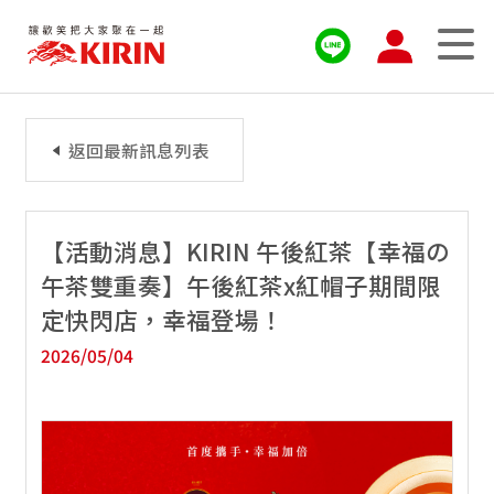
返回最新訊息列表
【活動消息】KIRIN 午後紅茶【幸福の
午茶雙重奏】午後紅茶x紅帽子期間限
定快閃店，幸福登場！
2026/05/04