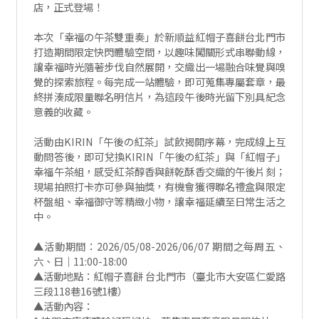
店，正式登場！
本次「幸福の午茶雙重奏」於新順益紅帽子喜餅台北門市
打造期間限定快閃體驗空間，以趣味闖關形式串聯動線，
讓幸福時光隨著步伐自然展開，交織出一場融合味覺與嗅
覺的探索旅程。每完成一站體驗，即可蒐集專屬套章，最
終拼湊成限量聯名明信片，為這段午後時光留下別具紀念
意義的收藏。
活動由KIRIN「午後の紅茶」試飲揭開序幕，完成線上互
動問答後，即可兌換KIRIN「午後の紅茶」與「紅帽子」
幸福午茶組，感受紅茶醇香與餅乾酥香交織的午後片刻；
現場拍照打卡亦可參與抽獎，有機會獲得聯名禮盒與限定
杯盤組、幸福御守等精緻小物，讓幸福延續至日常生活之
中。
▲活動期間：2026/05/08-2026/06/07 期間之每周五、
六、日｜11:00-18:00
▲活動地點：紅帽子喜餅 台北門市（臺北市大安區仁愛路
三段118巷16號1樓）
▲活動內容：