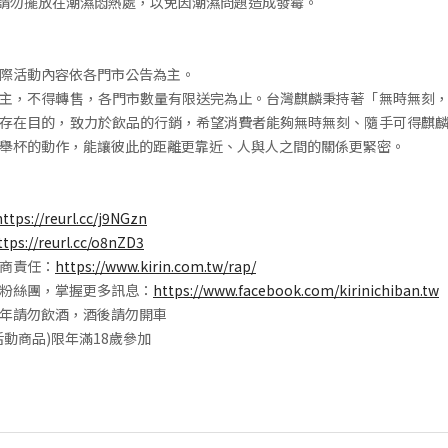
時請勿擺放在潮濕悶熱處，以免因潮濕問題造成發霉。
際活動內容依各門市公告為主。
主，不得轉售，各門市數量有限送完為止。台灣麒麟秉持著「無時無刻
存在目的，致力於飲品的行銷，希望消費者能夠無時無刻、隨手可得麒
舉杯的動作，能讓彼此的距離更靠近、人與人之間的關係更緊密。
https://reurl.cc/j9NGzn
ttps://reurl.cc/o8nZD3
商責任：
https://www.kirin.com.tw/rap/
粉絲團，掌握更多訊息：
https://www.facebook.com/kirinichiban.tw
年請勿飲酒，酒後請勿開車
活動商品)限年滿18歲參加