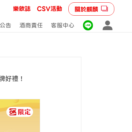
樂飲誌
CSV活動
關於麒麟
公告
酒商責任
客服中心
品牌好禮！