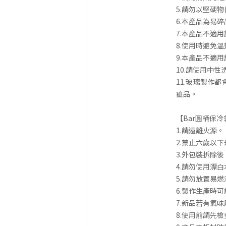
5.請勿以堅硬物
6.本產品為易
7.本產品不適
8.使用時避免
9.本產品不適
10.請使用中
11.玻璃製作
疵品。
【Bar圓桶保冷
1.請遠離火源。
2.禁止六歲以
3.外包裝拆除
4.請勿使用漂
5.請勿放置易
6.製作生產時
7.新品若有氣
8.使用前請先