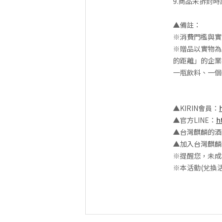
9.商品未拆封
▲備註：
※消費門檻與實
※贈品以實物為
的距離」的企業
一瓶飲料、一個
▲KIRIN會員：
▲官方LINE：
h
▲台灣麒麟的酒
▲加入台灣麒麟
※提醒您，未成
※本活動(兌換