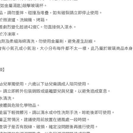
(如金屬湯匙)敲擊玻璃杯。
碎品，請勿重摔、碰撞及堆疊，如有破裂請立即停止使用。
用於微波爐、洗碗機、烤箱。
溫差劇烈變化超過42度C。勿直接倒入滾水。
用於冷凍庫。
性洗劑及柔細海綿清洗，勿使用金屬刷，避免產生刮痕。
都會有小氣孔或小氣泡，大小分布每件都不太一樣，此乃屬於玻璃商品本
袋】
下幼兒單獨使用，六歲以下幼兒需請成人陪同使用。
後，請立即將外包裝銷毀或遠離嬰兒與兒童，以避免造成窒息。
白水清洗。
燃液體與危險化學物品。
可能留下輕微髒污，請以清水或中性洗劑手洗，晾乾後即可使用。
味屬正常情況，建議使用前放置在通風處一段時間。
檢查袋子是否有脫線、破損，確定沒問題後再進行使用。