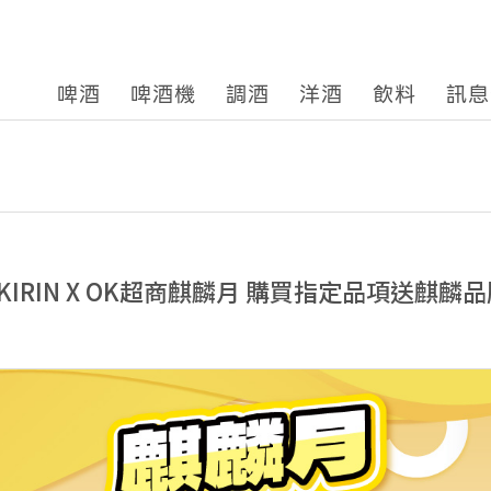
啤酒
啤酒機
調酒
洋酒
飲料
訊息
IRIN X OK超商麒麟月 購買指定品項送麒麟