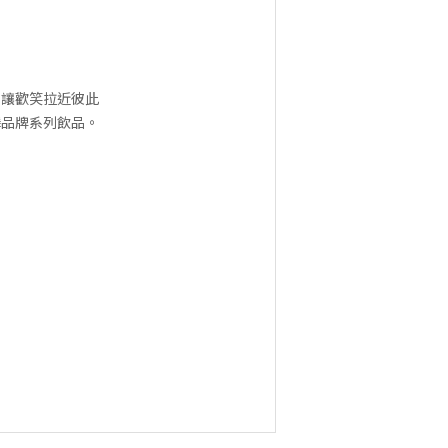
，讓歡笑拉近彼此
麟品牌系列飲品。