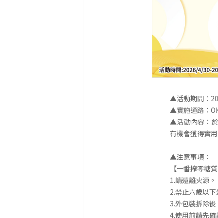
▲活動期間：2026/
▲實施通路：O
▲活動內容：於
有機會獲得實用
▲注意事項：
【一番搾零糖質
1.請遠離火源。
2.禁止六歲以
3.外包裝拆除
4.使用前請先