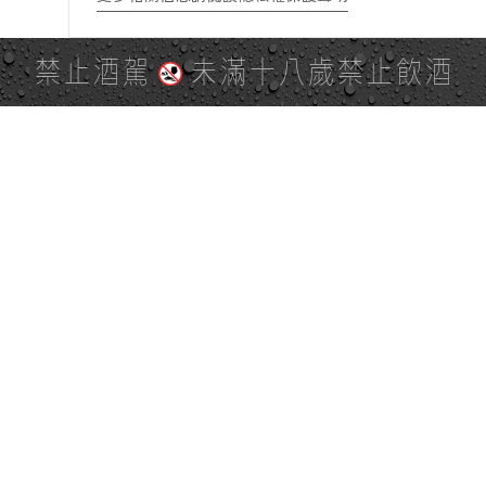
禁止酒駕
未滿十八歲禁止飲酒
PAGE TOP
全站地圖
SITE MAP
麒麟社群
KIRIN 會員服務條款
KIRIN Point 點數使用規則
台灣麒麟網路與社群溝通規
隱私權及個資保護聲明
範