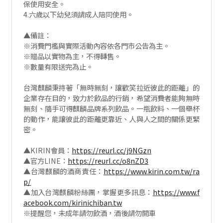
保使用安全。
4.六歲以下幼兒須請成人陪同使用。
▲備註：
※消費門檻與實際活動內容依各門市公告為主。
※贈品以實物為主，不得轉售。
※數量有限送完為止。
台灣麒麟秉持著「無時無刻，讓歡笑拉近彼此的距離」的
企業存在目的，致力於飲品的行銷，希望消費者能夠無時
無刻、隨手可得麒麟品牌系列飲品。一瓶飲料、一個舉杯
的動作，能讓彼此的距離更靠近、人與人之間的關係更緊
密。
▲KIRIN會員：
https://reurl.cc/j9NGzn
▲官方LINE：
https://reurl.cc/o8nZD3
▲台灣麒麟的酒商責任：
https://www.kirin.com.tw/ra
p/
▲加入台灣麒麟粉絲團，掌握更多訊息：
https://www.f
acebook.com/kirinichiban.tw
※提醒您，未成年請勿飲酒，酒後請勿開車