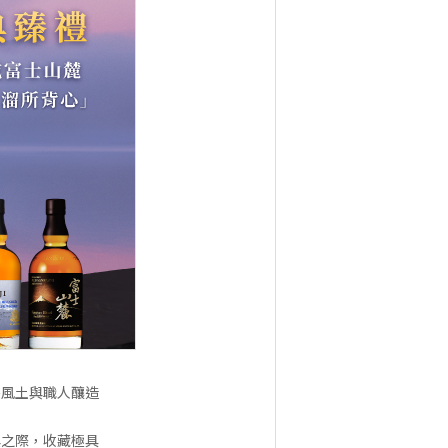
淨風土與職人釀造
典之際，收藏極具