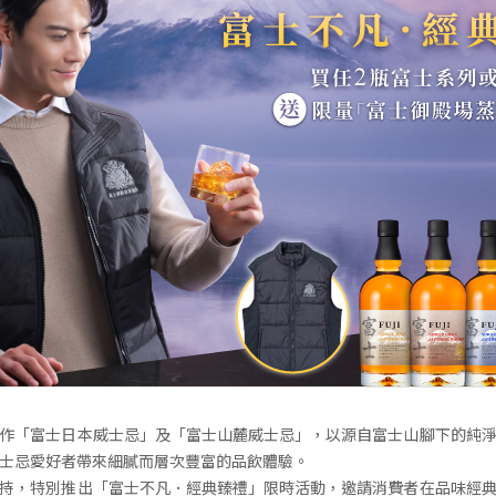
作「富士日本威士忌」及「富士山麓威士忌」，以源自富士山腳下的純
士忌愛好者帶來細膩而層次豐富的品飲體驗。
持，特別推出「富士不凡．經典臻禮」限時活動，邀請消費者在品味經