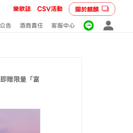
樂飲誌
CSV活動
關於麒麟
公告
酒商責任
客服中心
，即贈限量「富