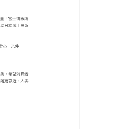
限量「富士御殿場
展現日本威士忌系
背心」乙件
行銷，希望消費者
距離更靠近、人與