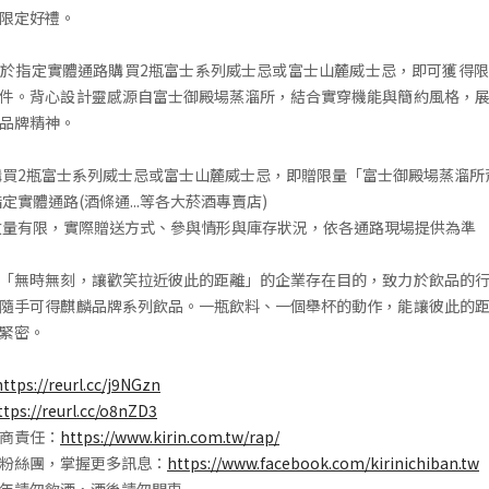
限定好禮。
於指定實體通路購買2瓶富士系列威士忌或富士山麓威士忌，即可獲得
件。背心設計靈感源自富士御殿場蒸溜所，結合實穿機能與簡約風格，
品牌精神。
購買2瓶富士系列威士忌或富士山麓威士忌，即贈限量「富士御殿場蒸溜所
定實體通路(酒條通...等各大菸酒專賣店)
數量有限，實際贈送方式、參與情形與庫存狀況，依各通路現場提供為準
「無時無刻，讓歡笑拉近彼此的距離」的企業存在目的，致力於飲品的
隨手可得麒麟品牌系列飲品。一瓶飲料、一個舉杯的動作，能讓彼此的
緊密。
https://reurl.cc/j9NGzn
ttps://reurl.cc/o8nZD3
商責任：
https://www.kirin.com.tw/rap/
粉絲團，掌握更多訊息：
https://www.facebook.com/kirinichiban.tw