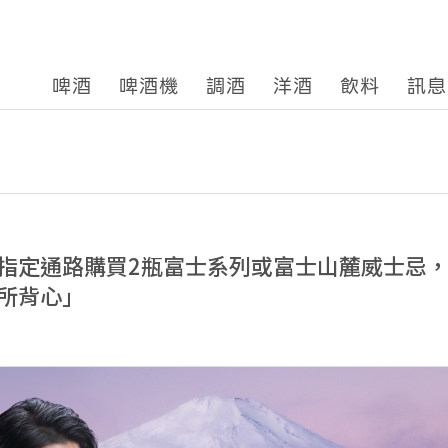
啤酒
啤酒機
調酒
洋酒
飲料
訊息
指定通路購買2瓶富士系列或富士山麓威士忌
所背心」