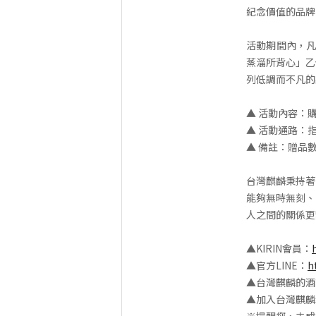
紀念價值的品牌
活動期間內，凡
蒸溜所背心」乙
列低調而不凡的
▲ 活動內容：
▲ 活動通路：指
▲ 備註：贈品
台灣麒麟秉持著
能夠無時無刻、
人之間的關係更
▲KIRIN會員：
▲官方LINE：
h
▲台灣麒麟的酒
▲加入台灣麒麟