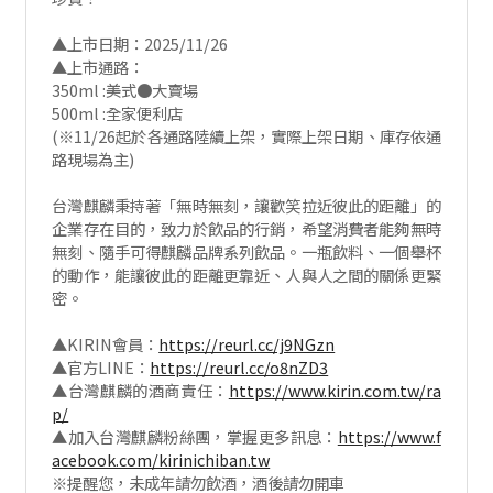
▲上市日期：2025/11/26
▲上市通路：
350ml :美式●大賣場
500ml :全家便利店
(※11/26起於各通路陸續上架，實際上架日期、庫存依通
路現場為主)
台灣麒麟秉持著「無時無刻，讓歡笑拉近彼此的距離」的
企業存在目的，致力於飲品的行銷，希望消費者能夠無時
無刻、隨手可得麒麟品牌系列飲品。一瓶飲料、一個舉杯
的動作，能讓彼此的距離更靠近、人與人之間的關係更緊
密。
▲KIRIN會員：
https://reurl.cc/j9NGzn
▲官方LINE：
https://reurl.cc/o8nZD3
▲台灣麒麟的酒商責任：
https://www.kirin.com.tw/ra
p/
▲加入台灣麒麟粉絲團，掌握更多訊息：
https://www.f
acebook.com/kirinichiban.tw
※提醒您，未成年請勿飲酒，酒後請勿開車