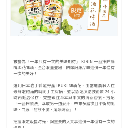
被譽為「一年只有一次的美味期待」 KIRIN 一番搾鮮摘
啤酒花啤酒，全台限量登場，陪你細細品味這份一年僅有
一次的美好！
選用日本岩手縣遠野產 IBUKI 啤酒花，由當地農職人在
最鮮嫩飽滿的瞬間手工採摘，並以急速凍結技術於 24 小
時內低溫保存，完整鎖住草本與果實的清新香氣。搭配
「一番搾製法」萃取第一道麥汁，帶來多層次且平衡的風
味，口感「易飲不膩、尾韻清新」！
把握限定販售時光，與重要的人共享這份一年僅有一次的
珍貴！