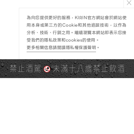
為向您提供更好的服務，KIRIN官方網站會於網站使
用本身或第三方的Cookie和其他追蹤技術，以作為
分析、技術、行銷之用。繼續瀏覽本網站即表示您接
受我們的隱私政策和cookies的使用。
更多相關信息請閱讀隱私權保護聲明
。
禁止酒駕
未滿十八歲禁止飲酒
PAGE TOP
全站地圖
SITE MAP