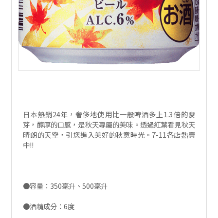
日本熱銷24年，奢侈地使用比一般啤酒多上1.3倍的麥
芽，醇厚的口感，是秋天專屬的美味。透過紅葉看見秋天
晴朗的天空，引您進入美好的秋意時光。7-11各店熱賣
中!!
●容量：350毫升、500毫升
●酒精成分：6度