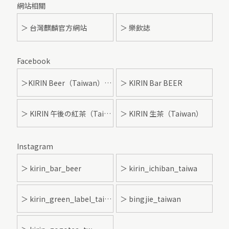
網站相關
＞ 台灣麒麟官方網站
＞ 樂飲誌
Facebook
＞KIRIN Beer（Taiwan）- 麒麟啤酒
＞ KIRIN Bar BEER
＞ KIRIN 午後の紅茶（Taiwan）
＞ KIRIN 生茶（Taiwan）
Instagram
＞ kirin_bar_beer
＞ kirin_ichiban_taiwa
＞ kirin_green_label_taiwan
＞ bingjie_taiwan