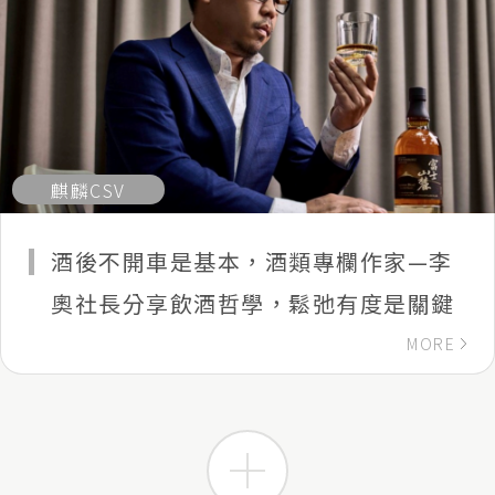
麒麟CSV
酒後不開車是基本，酒類專欄作家—李
奧社長分享飲酒哲學，鬆弛有度是關鍵
MORE