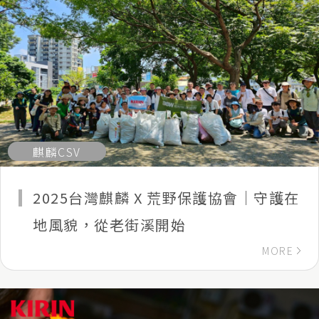
麒麟CSV
2025台灣麒麟 X 荒野保護協會｜守護在
地風貌，從老街溪開始
MORE