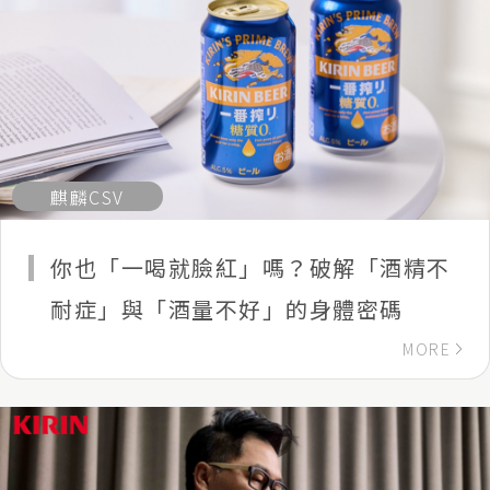
麒麟CSV
你也「一喝就臉紅」嗎？破解「酒精不
耐症」與「酒量不好」的身體密碼
MORE