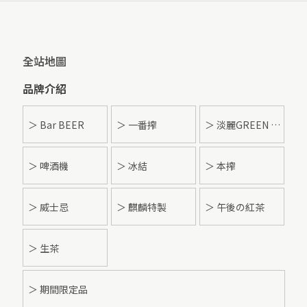
全站地圖
品牌介紹
＞ Bar BEER
＞ 一番搾
＞ 淡麗GREEN LABEL
＞ 啤酒機
＞ 冰結
＞ 本搾
＞ 威士忌
＞ 麒麟特製
＞ 午後の紅茶
＞ 生茶
＞ 期間限定品