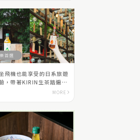
樂首選
坐飛機也能享受的日系旅遊
驗，帶著KIRIN生茶踏遍當
景點！
MORE