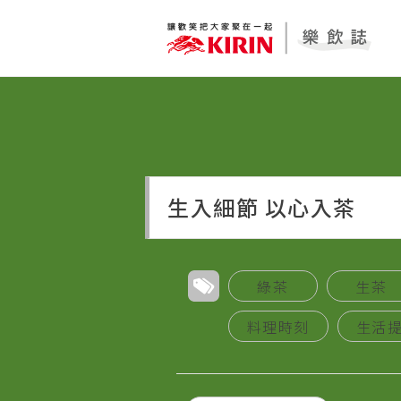
生入細節 以心入茶
綠茶
生茶
料理時刻
生活