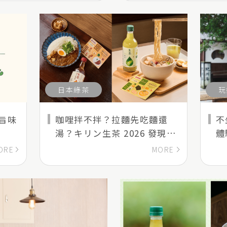
日本綠茶
玩
旨味
咖哩拌不拌？拉麵先吃麵還
不
湯？キリン生茶 2026 發現美
體
味祭 吃法東西軍正式開戰！
紅
ORE
MORE