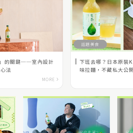
話題美食
」的關鍵──室內設計
下班去哪？日本原裝KI
感心法
味拉麵，不藏私大公
宴！
MORE