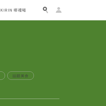
會
KIRIN 哪裡喝
員
中
心
話題美食