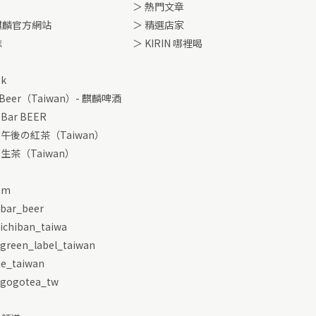
＞ 熱門文章
麒麟官方網站
＞ 精選店家
誌
＞ KIRIN 哪裡喝
ok
 Beer（Taiwan）- 麒麟啤酒
 Bar BEER
IN 午後の紅茶（Taiwan）
N 生茶（Taiwan）
am
_bar_beer
_ichiban_taiwa
_green_label_taiwan
ie_taiwan
_gogotea_tw