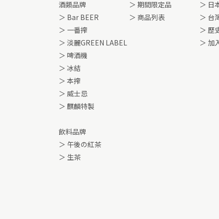
酒類品牌
＞ 期間限定品
＞ 日
＞ Bar BEER
＞ 商品列表
＞ 台
＞ 一番搾
＞ 歷
＞ 淡麗GREEN LABEL
＞ 加
＞ 啤酒機
＞ 冰結
＞ 本搾
＞ 威士忌
＞ 麒麟特製
飲料品牌
＞ 午後の紅茶
＞ 生茶