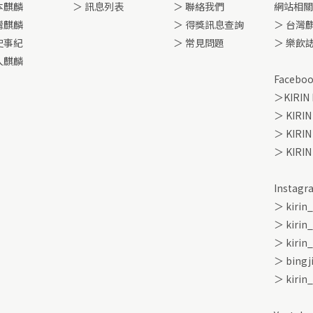
本麒麟
＞
訊息列表
＞ 聯絡我們
網站相關
灣麒麟
＞ 得獎訊息查詢
＞ 台灣
史事紀
＞ 常見問題
＞ 樂飲
入麒麟
Facebo
＞KIRIN
＞ KIRIN
＞ KIR
＞ KIRI
Instagr
＞ kirin
＞ kirin
＞ kirin
＞ bingj
＞ kirin