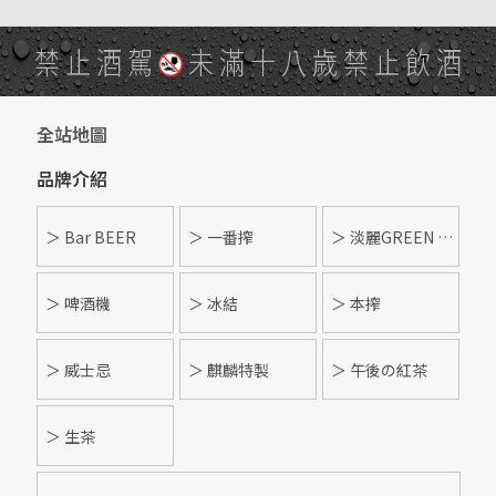
禁止酒駕
未滿十八歲禁止飲酒
全站地圖
品牌介紹
＞ Bar BEER
＞ 一番搾
＞ 淡麗GREEN LABEL
＞ 啤酒機
＞ 冰結
＞ 本搾
＞ 威士忌
＞ 麒麟特製
＞ 午後の紅茶
＞ 生茶