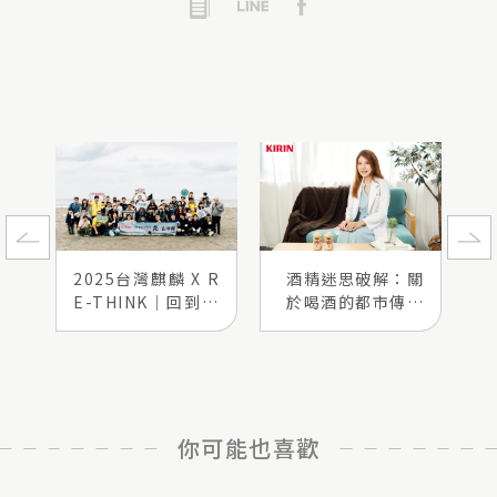
2025台灣麒麟 X R
酒精迷思破解：關
E-THINK｜回到北
於喝酒的都市傳說
部海岸線起點 以行
都是真的嗎？專業
動延續對環境的承
家醫師解析喝酒對
諾
身體影響
你可能也喜歡