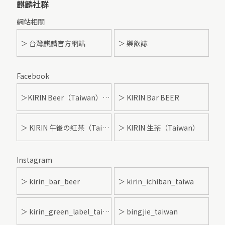
麒麟社群
網站相關
＞ 台灣麒麟官方網站
＞ 樂飲誌
Facebook
＞KIRIN Beer（Taiwan）- 麒麟啤酒
＞ KIRIN Bar BEER
＞ KIRIN 午後の紅茶（Taiwan）
＞ KIRIN 生茶（Taiwan）
Instagram
＞ kirin_bar_beer
＞ kirin_ichiban_taiwa
＞ kirin_green_label_taiwan
＞ bingjie_taiwan